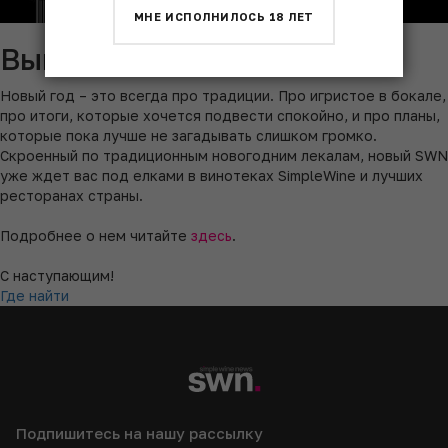
МНЕ ИСПОЛНИЛОСЬ 18 ЛЕТ
Выпуск Simple Wine News
Новый год – это всегда про традиции. Про игристое в бокале,
про итоги, которые хочется подвести спокойно, и про планы,
которые пока лучше не загадывать слишком громко.
Скроенный по традиционным новогодним лекалам, новый SWN
уже ждет вас под елками в винотеках SimpleWine и лучших
ресторанах страны.
Подробнее о нем читайте
здесь
.
С наступающим!
Где найти
Подпишитесь на нашу рассылку