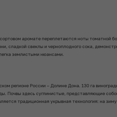
 сортовом аромате переплетаются ноты томатной бот
шни, сладкой свеклы и черноплодного сока, демонс
слегка землистыми нюансами.
ом регионе России – Долине Дона. 130 га виноградн
ды. Почвы здесь суглинистые, представляющие собой
ляется традиционная укрывная технология: на зиму