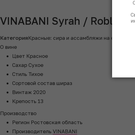
С
VINABANI Syrah / Roble
и
Категория
Красные: сира и ассамбляжи на его осно
О вине
Цвет
Красное
Сахар
Сухое
Стиль
Тихое
Сортовой состав
шираз
Винтаж
2020
Крепость
13
Производство
Регион
Ростовская область
Производитель
VINABANI