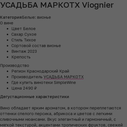
УСАДЬБА МАРКОТХ Viognier
Категория
Белые: вионье
О вине
Цвет
Белое
Сахар
Сухое
Стиль
Тихое
Сортовой состав
вионье
Винтаж
2023
Крепость
Производство
Регион
Краснодарский Край
Производитель
УСАДЬБА МАРКОТХ
Где купить
винотеки SimpleWine
Цена
2490 ₽
Дегустационные характеристики
Вино обладает ярким ароматом, в котором переплетаются
оттенки спелого персика, абрикоса и цветов с легкими
сливочными нюансами. Вкус элегантный и гармоничный, с
мягкой текстурой, акцентами тропических фруктов, свежей