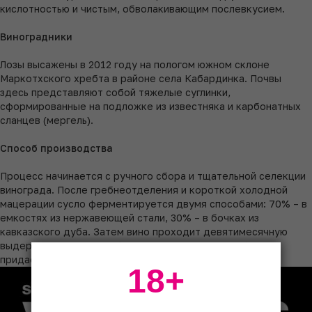
кислотностью и чистым, обволакивающим послевкусием.
Виноградники
Лозы высажены в 2012 году на пологом южном склоне
Маркотхского хребта в районе села Кабардинка. Почвы
здесь представляют собой тяжелые суглинки,
сформированные на подложке из известняка и карбонатных
сланцев (мергель).
Способ производства
Процесс начинается с ручного сбора и тщательной селекции
винограда. После гребнеотделения и короткой холодной
мацерации сусло ферментируется двумя способами: 70% – в
емкостях из нержавеющей стали, 30% – в бочках из
кавказского дуба. Затем вино проходит девятимесячную
выдержку на осадке в бочках из кавказского дуба, что
придает ему сложность и сливочные оттенки.
18+