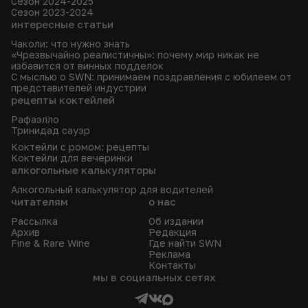
Сезон 2024-2025
Сезон 2023-2024
интересные статьи
Чаколи: что нужно знать
«Чрезвычайно реалистичны»: почему мир никак не
избавится от винных подделок
С мыслью о SWN: принимаем поздравления с юбилеем от
представителей индустрии
рецепты коктейлей
Рафаэлло
Тринидад сауэр
Коктейли с ромом: рецепты
Коктейли для вечеринки
алкогольные калькуляторы
Алкогольный калькулятор для водителей
читателям
о нас
Рассылка
Об издании
Архив
Редакция
Fine & Rare Wine
Где найти SWN
Реклама
Контакты
мы в социальных сетях