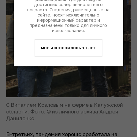
достигших совершеннолетнего
возраста. Сведения, размещенные на
сайте, носят исключительно
информационный характер и
предназначены только для личного
использования.
МНЕ ИСПОЛНИЛОСЬ 18 ЛЕТ
С Виталием Козловым на ферме в Калужской
области. Фото: © из личного архива Андрея
Даниленко
В-третьих, пандемия хорошо сработала на