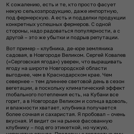
К сожалению, есть и те, кто просто фасует
некую сельхозпродукцию, даже импортную,
под фермерскую. А есть и подделки продукции
конкретных успешных фермеров. С одной
стороны, надо радоваться популярности, а с
другой – это же убытки и подрыв репутации.
Вот пример – клубника, де-юре земляника
садовая, в Новгороде Великом. Сергей Ковалев
(«Серговская ягода») уверен, что выращивать
ягоду на широте Новгородской области
выгоднее, чем в Краснодарском крае. Чем
севернее – тем длиннее световой день в сезон
вегетации, а поскольку климатический эффект
глобального потепления есть, на Кубани все
горит, а в Новгороде Великом и солнца вдоволь,
и влажности хватает, клубника получается
более сочная и сахаристая. Я пробовал – очень
вкусная. И видит он на рынке фасованную
клубнику – под его этикеткой, но чужую,
непонятно откуда. Продавцы с гордостью ему