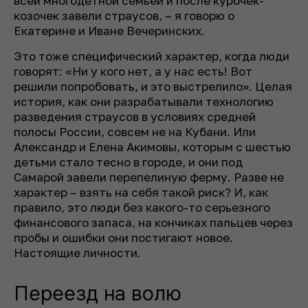
всей многодетной семьей и после курочек-
козочек завели страусов, – я говорю о
Екатерине и Иване Вечеринских.
Это тоже специфический характер, когда люди
говорят: «Ни у кого нет, а у нас есть! Вот
решили попробовать, и это выстрелило». Целая
история, как они разрабатывали технологию
разведения страусов в условиях средней
полосы России, совсем не на Кубани. Или
Александр и Елена Акимовы, которым с шестью
детьми стало тесно в городе, и они под
Самарой завели перепелиную ферму. Разве не
характер – взять на себя такой риск? И, как
правило, это люди без какого-то серьезного
финансового запаса, на кончиках пальцев через
пробы и ошибки они постигают новое.
Настоящие личности.
Переезд на волю