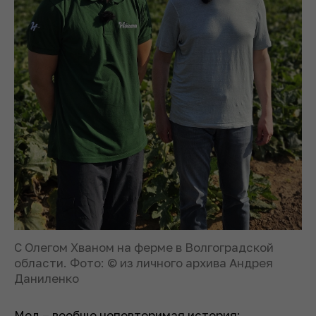
С Олегом Хваном на ферме в Волгоградской
области. Фото: © из личного архива Андрея
Даниленко
Мед – вообще неповторимая история: