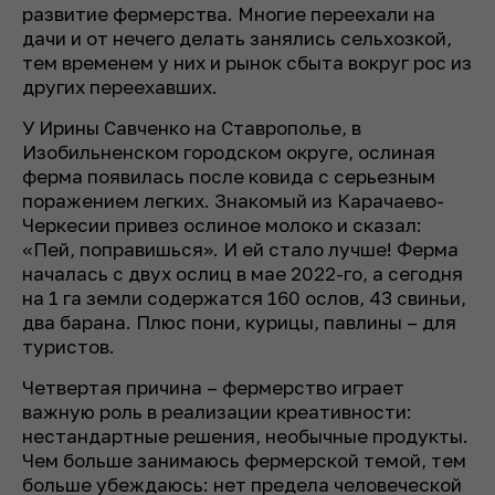
развитие фермерства. Многие переехали на
дачи и от нечего делать занялись сельхозкой,
тем временем у них и рынок сбыта вокруг рос из
других переехавших.
У Ирины Савченко на Ставрополье, в
Изобильненском городском округе, ослиная
ферма появилась после ковида с серьезным
поражением легких. Знакомый из Карачаево-
Черкесии привез ослиное молоко и сказал:
«Пей, поправишься». И ей стало лучше! Ферма
началась с двух ослиц в мае 2022-го, а сегодня
на 1 га земли содержатся 160 ослов, 43 свиньи,
два барана. Плюс пони, курицы, павлины – для
туристов.
Четвертая причина – фермерство играет
важную роль в реализации креативности:
нестандартные решения, необычные продукты.
Чем больше занимаюсь фермерской темой, тем
больше убеждаюсь: нет предела человеческой