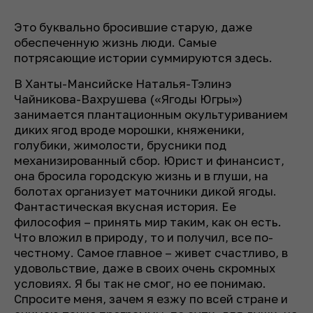
Это буквально бросившие старую, даже
обеспеченную жизнь люди. Самые
потрясающие истории суммируются здесь.
В Ханты-Мансийске Наталья-Тэлинэ
Чайникова-Вахрушева («Ягоды Югры»)
занимается плантационным окультуриванием
диких ягод вроде морошки, княженики,
голубики, жимолости, брусники под
механизированный сбор. Юрист и финансист,
она бросила городскую жизнь и в глуши, на
болотах организует маточники дикой ягоды.
Фантастическая вкусная история. Ее
философия – принять мир таким, как он есть.
Что вложил в природу, то и получил, все по-
честному. Самое главное – живет счастливо, в
удовольствие, даже в своих очень скромных
условиях. Я бы так не смог, но ее понимаю.
Спросите меня, зачем я езжу по всей стране и