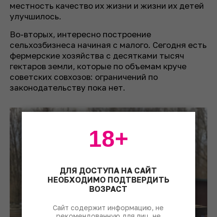
местность качество их жизни и жизни их детей
улучшилось.
Во-вторых, интересно построение
сельхозбизнеса начиная с малого. Сегодня есть
фермерские хозяйства с десятками тысяч
гектаров земли, которые по объемам круче
советских совхозов: ограничений по
законодательству пока нет.
18+
ДЛЯ ДОСТУПА НА САЙТ
НЕОБХОДИМО ПОДТВЕРДИТЬ
ВОЗРАСТ
Сайт содержит информацию, не
рекомендованную для лиц, не