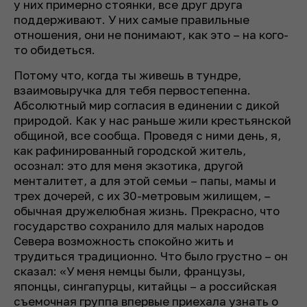
у них примерно стоянки, все друг друга
поддерживают. У них самые правильные
отношения, они не понимают, как это – на кого-
то обидеться.
Потому что, когда ты живешь в тундре,
взаимовыручка для тебя первостепенна.
Абсолютный мир согласия в единении с дикой
природой. Как у нас раньше жили крестьянской
общиной, все сообща. Проведя с ними день, я,
как рафинированный городской житель,
осознал: это для меня экзотика, другой
менталитет, а для этой семьи – папы, мамы и
трех дочерей, с их 30-метровым жилищем, –
обычная дружелюбная жизнь. Прекрасно, что
государство сохранило для малых народов
Севера возможность спокойно жить и
трудиться традиционно. Что было грустно – он
сказал: «У меня немцы были, французы,
японцы, сингапурцы, китайцы – а российская
съемочная группа впервые приехала узнать о