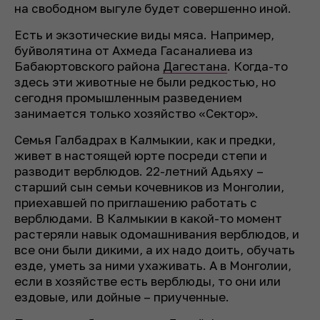
на свободном выгуле будет совершенно иной.
Есть и экзотические виды мяса. Например,
буйволятина от Ахмеда Гасаналиева из
Бабаюртовского района
Дагестана
. Когда-то
здесь эти животные не были редкостью, но
сегодня промышленным разведением
занимается только хозяйство «Сектор».
Семья Галбадрах в Калмыкии, как и предки,
живет в настоящей юрте посреди степи и
разводит верблюдов. 22-летний Адьяху –
старший сын семьи кочевников из Монголии,
приехавшей по приглашению работать с
верблюдами. В Калмыкии в какой-то момент
растеряли навык одомашнивания верблюдов, и
все они были дикими, а их надо доить, обучать
езде, уметь за ними ухаживать. А в Монголии,
если в хозяйстве есть верблюды, то они или
ездовые, или дойные – приученные.