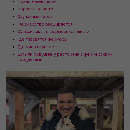
Новая жизнь семьи
Переезд на волю
Случайный проект
Фермерство расширяется
Фальсификат в фермерской жизни
Где гнездятся фермеры
Где мясо вкуснее
Есть ли будущее у ресторана с фермерскими
продуктами