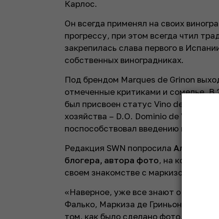
Карлос.
Он всегда применял на своих виногр
прогрессу, при этом всегда чтил тра
закрепилась слава первого в Испани
собственных виноградниках.
Под брендом Marques de Grinon выхо
отмеченные критиками и сомелье. В 
был присвоен статус Vino de Pago,
хозяйства – D.O. Dominio de Valdepu
поспособствовал введению новой кла
Редакция SWN попросила
Александр
блогера, автора фото
, на котором 
своем знакомстве с маркизом Гриньо
«Наверное, уже все знают о том, что
Фалько, Маркиза де Гриньона. И ког
том, как было сделано фото, на кото