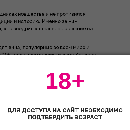
адниках новшества и не противился
диции и историю. Именно за ним
и, кто внедрил капельное орошение на
дят вина, популярные во всем мире и
2005 году виноградникам дона Карлоса
 полностью совпадающий с наименованием
sa. Дон Карлос лично придумал и
18+
ссификации Vino de Pago в Испании.
а Кульбачко,
винного энтузиаста и
дон Фалько уходит вдаль, рассказать о
на и историю снимка:
ДЛЯ ДОСТУПА НА САЙТ НЕОБХОДИМО
 несколько дней назад не стало Карлоса
ПОДТВЕРДИТЬ ВОЗРАСТ
да редакция SWN попросила написать о
ром Карлос уходит куда-то в виноградники,