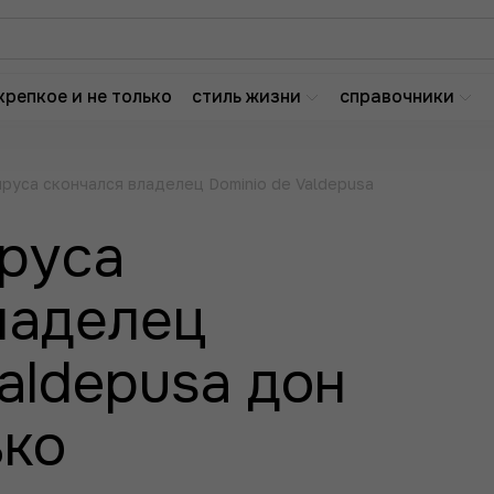
крепкое и не только
стиль жизни
справочники
руса скончался владелец Dominio de Valdepusa
руса
ладелец
aldepusa дон
ько