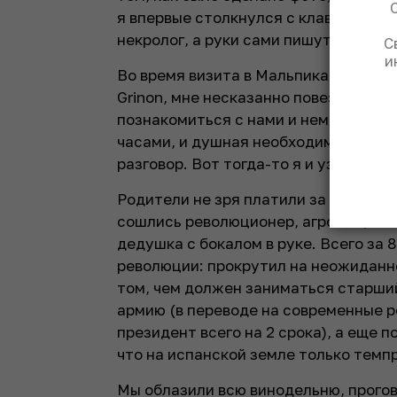
я впервые столкнулся с клавиатурны
некролог, а руки сами пишут гимн.
С
и
Во время визита в Мальпика-де-Тахо
Grinon, мне несказанно повезло – са
познакомиться с нами и немного рас
часами, и душная необходимость уд
разговор. Вот тогда-то я и узнал на
Родители не зря платили за образов
сошлись революционер, агроном, пл
дедушка с бокалом в руке. Всего за
революции: прокрутил на неожиданн
том, чем должен заниматься старший
армию (в переводе на современные ре
президент всего на 2 срока), а еще 
что на испанской земле только тем
Мы облазили всю винодельню, прогов