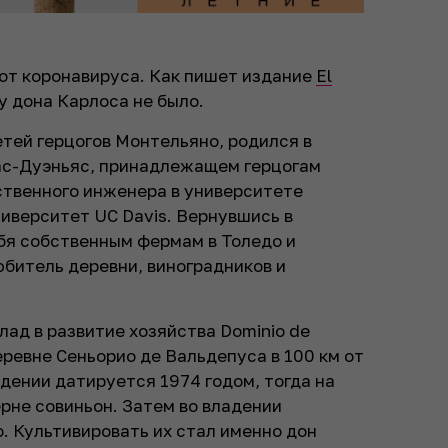
от коронавируса. Как пишет издание
El
у дона Карлоса не было.
етей герцогов Монтельяно, родился в
лас-Дуэньяс, принадлежащем герцогам
ственного инженера в университете
ниверситет UC Davis. Вернувшись в
ебя собственным фермам в Толедо и
битель деревни, виноградников и
лад в развитие хозяйства Dominio de
еревне Сеньорио де Вальдепуса в 100 км от
дении датируется 1974 годом, тогда на
рне совиньон. Затем во владении
о. Культивировать их стал именно дон