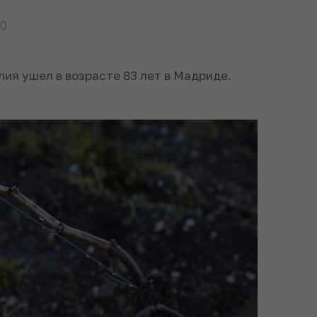
20
лия ушел в возрасте 83 лет в Мадриде.