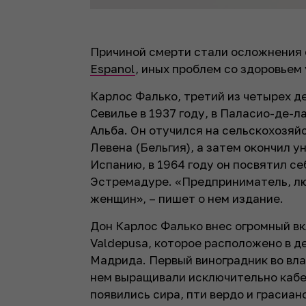
Причиной смерти стали осложнения 
Espanol
, иных проблем со здоровьем 
Карлос Фалько, третий из четырех д
Севилье в 1937 году, в Паласио-де-
Альба. Он отучился на сельскохозяй
Левена (Бельгия), а затем окончил у
Испанию, в 1964 году он посвятил с
Эстремадуре. «Предприниматель, лю
женщин», – пишет о нем издание.
Дон Карлос Фалько внес огромный вк
Valdepusa, которое расположено в д
Мадрида. Первый виноградник во вла
нем выращивали исключительно кабе
появились сира, пти вердо и грасиан