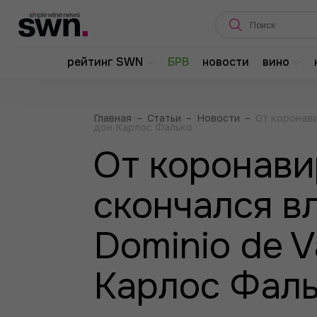
рейтинг SWN
БРВ
новости
вино
Главная
–
Статьи
–
Новости
–
От коронави
дон Карлос Фалько
От коронави
скончался в
Dominio de V
Карлос Фал