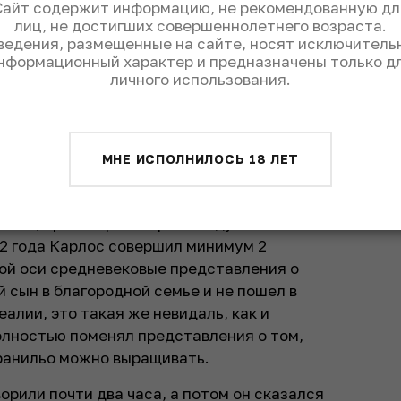
Сайт содержит информацию, не рекомендованную дл
м бессилием. Получается, писать надо
лиц, не достигших совершеннолетнего возраста.
ведения, размещенные на сайте, носят исключитель
нформационный характер и предназначены только д
, где расположена винодельня Marques de
личного использования.
м Карлос решил на пару минут прийти
сказать о винодельне. Минуты стали
елить время гостям перешла в душевный
МНЕ ИСПОЛНИЛОСЬ 18 ЛЕТ
стоящего Маркиза.
ание титулованного мальчишки – в нем
эйбой, аристократ и простой душевный
 82 года Карлос совершил минимум 2
ой оси средневековые представления о
 сын в благородной семье и не пошел в
алии, это такая же невидаль, как и
полностью поменял представления о том,
пранильо можно выращивать.
орили почти два часа, а потом он сказался