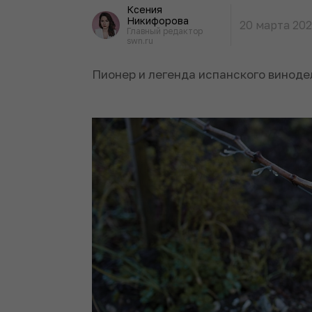
Ксения
Никифорова
20 марта 20
Главный редактор
swn.ru
Пионер и легенда испанского виноде