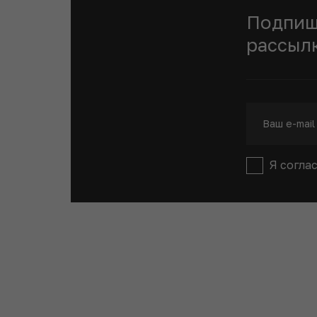
Подпиш
рассыл
Я согла