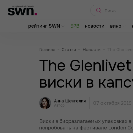
рейтинг SWN
БРВ
новости
вино
Главная
–
Статьи
–
Новости
–
The Glenliv
The Glenlive
виски в кап
Анна Шенгелия
07 октября 2019
Автор
Виски в биоразлагаемых упаковках в
попробовать на фестивале London Co