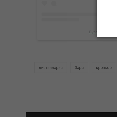
Публикация от B
дистиллерия
бары
крепкое