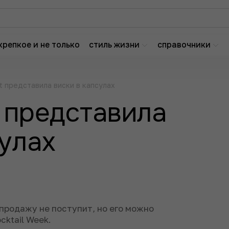
крепкое и не только
стиль жизни
справочники
et представила виски в капсулах
t представила
сулах
 продажу не поступит, но его можно
cktail Week.