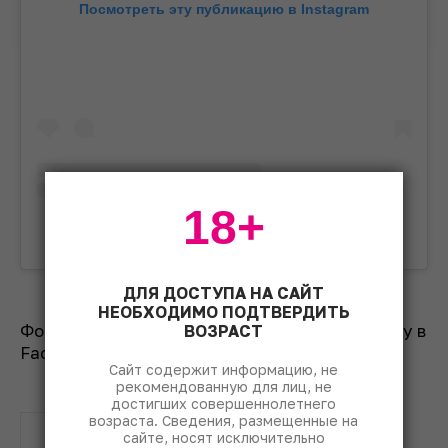
Посмотреть эту публикацию в Instagram
18+
Публикация от Vinitaly Official (@vinitalyofficial)
ДЛЯ ДОСТУПА НА САЙТ
НЕОБХОДИМО ПОДТВЕРДИТЬ
Фото обложки: официальная страница Vinitaly в
ВОЗРАСТ
Facebook.
Сайт содержит информацию, не
рекомендованную для лиц, не
достигших совершеннолетнего
возраста. Сведения, размещенные на
выставка
Италия
сайте, носят исключительно