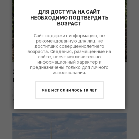
ДЛЯ ДОСТУПА НА САЙТ
НЕОБХОДИМО ПОДТВЕРДИТЬ
ВОЗРАСТ
Сайт содержит информацию, не
рекомендованную для лиц, не
достигших совершеннолетнего
возраста. Сведения, размещенные на
сайте, носят исключительно
информационный характер и
предназначены только для личного
Сицилия: история острова в
использования.
пяти бутылках
Лучший способ понять культурный код этого
МНЕ ИСПОЛНИЛОСЬ 18 ЛЕТ
региона – поместить вино в контекст времени и в
бокал, конечно.