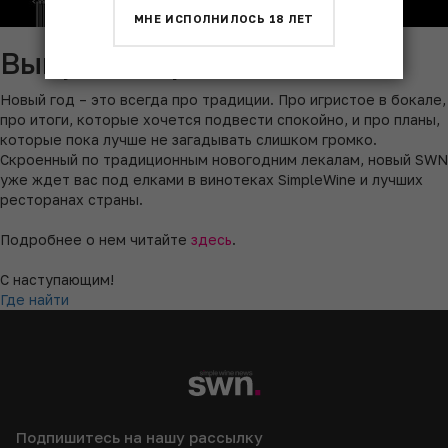
МНЕ ИСПОЛНИЛОСЬ 18 ЛЕТ
Выпуск Simple Wine News
Новый год – это всегда про традиции. Про игристое в бокале,
про итоги, которые хочется подвести спокойно, и про планы,
которые пока лучше не загадывать слишком громко.
Скроенный по традиционным новогодним лекалам, новый SWN
уже ждет вас под елками в винотеках SimpleWine и лучших
ресторанах страны.
Подробнее о нем читайте
здесь
.
С наступающим!
Где найти
Подпишитесь на нашу рассылку