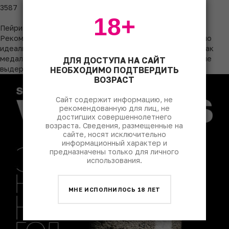
3587
18+
Пейринг
Рекомендуется подавать при температуре 16-18°C. Вино
идеально дополнит стейк рибай, блюда из дичи, такие как
медальоны из оленины или филе косули, а также твердые
ДЛЯ ДОСТУПА НА САЙТ
выдержанные сыры.
НЕОБХОДИМО ПОДТВЕРДИТЬ
ВОЗРАСТ
Сайт содержит информацию, не
рекомендованную для лиц, не
достигших совершеннолетнего
возраста. Сведения, размещенные на
сайте, носят исключительно
информационный характер и
предназначены только для личного
использования.
МНЕ ИСПОЛНИЛОСЬ 18 ЛЕТ