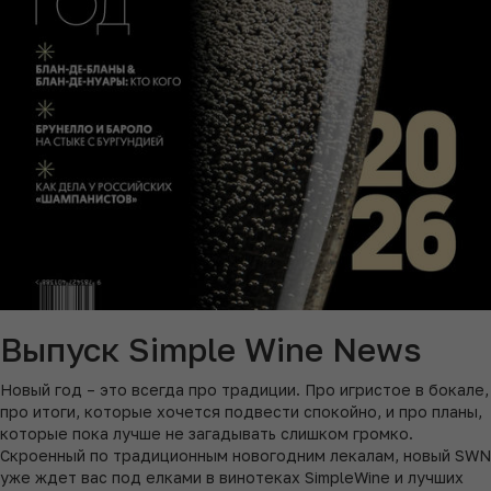
Выпуск Simple Wine News
Новый год – это всегда про традиции. Про игристое в бокале,
про итоги, которые хочется подвести спокойно, и про планы,
которые пока лучше не загадывать слишком громко.
Скроенный по традиционным новогодним лекалам, новый SWN
уже ждет вас под елками в винотеках SimpleWine и лучших