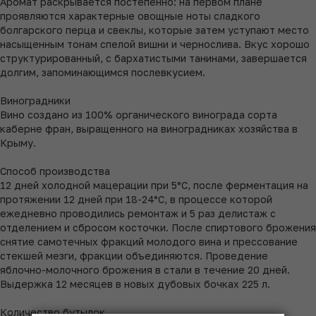
Аромат раскрывается постепенно: на первом плане
проявляются характерные овощные ноты сладкого
болгарского перца и свеклы, которые затем уступают место
насыщенным тонам спелой вишни и чернослива. Вкус хорошо
структурированный, с бархатистыми танинами, завершается
долгим, запоминающимся послевкусием.
Виноградники
Вино создано из 100% органического винограда сорта
каберне фран, выращенного на виноградниках хозяйства в
Крыму.
Способ производства
12 дней холодной мацерации при 5°C, после ферментация на
протяжении 12 дней при 18-24°C, в процессе которой
ежедневно проводились ремонтаж и 5 раз делистаж с
отделением и сбросом косточки. После спиртового брожения
снятие самотечных фракций молодого вина и прессование
стекшей мезги, фракции объединяются. Проведение
яблочно-молочного брожения в стали в течение 20 дней.
Выдержка 12 месяцев в новых дубовых бочках 225 л.
Количество бутылок