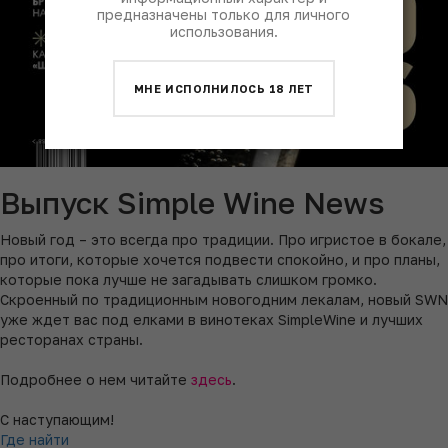
предназначены только для личного
использования.
МНЕ ИСПОЛНИЛОСЬ 18 ЛЕТ
Выпуск Simple Wine News
Новый год – это всегда про традиции. Про игристое в бокале,
про итоги, которые хочется подвести спокойно, и про планы,
которые пока лучше не загадывать слишком громко.
Скроенный по традиционным новогодним лекалам, новый SWN
уже ждет вас под елками в винотеках SimpleWine и лучших
ресторанах страны.
Подробнее о нем читайте
здесь
.
С наступающим!
Где найти