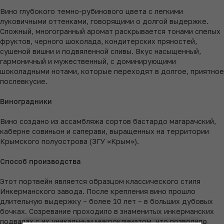
Вино глубокого темно-рубинового цвета с легкими
луковичными оттенками, говорящими о долгой выдержке.
Сложный, многогранный аромат раскрывается тонами спелых
фруктов, черного шоколада, кондитерских пряностей,
сушеной вишни и подвяленной сливы. Вкус насыщенный,
гармоничный и мужественный, с доминирующими
шоколадными нотами, которые переходят в долгое, приятное
послевкусие.
Виноградники
Вино создано из ассамбляжа сортов бастардо магарачский,
каберне совиньон и саперави, выращенных на территории
Крымского полуострова (ЗГУ «Крым»).
Способ производства
Этот портвейн является образцом классического стиля
Инкерманского завода. После крепления вино прошло
длительную выдержку – более 10 лет – в больших дубовых
бочках. Созревание проходило в знаменитых инкерманских
подвалах с их уникальным микроклиматом, что позволило