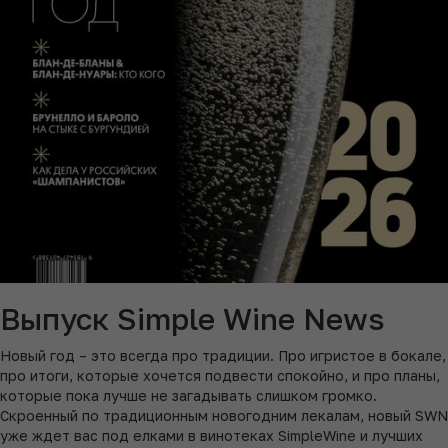
Выпуск Simple Wine News
Новый год – это всегда про традиции. Про игристое в бокале,
про итоги, которые хочется подвести спокойно, и про планы,
которые пока лучше не загадывать слишком громко.
Скроенный по традиционным новогодним лекалам, новый SWN
уже ждет вас под елками в винотеках SimpleWine и лучших