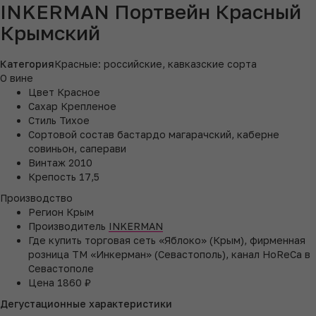
INKERMAN Портвейн Красный
Крымский
Категория
Красные: российские, кавказские сорта
О вине
Цвет
Красное
Сахар
Крепленое
Стиль
Тихое
Сортовой состав
бастардо магарачский, каберне
совиньон, саперави
Винтаж
2010
Крепость
17,5
Производство
Регион
Крым
Производитель
INKERMAN
Где купить
торговая сеть «Яблоко» (Крым), фирменная
розница ТМ «Инкерман» (Севастополь), канал HoReCa в
Севастополе
Цена
1860 ₽
Дегустационные характеристики