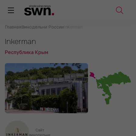
Главная
Винодельни России
Inkerman
Inkerman
Республика Крым
Сайт
винодельни