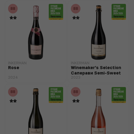
88
88
INKERMAN
INKERMAN
Rose
Winemaker's Selection
Саперави Semi-Sweet
2024
2023
88
88