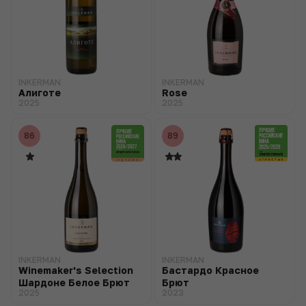
INKERMAN
INKERMAN
Алиготе
Rose
2025
2025
86
89
INKERMAN
INKERMAN
Winemaker's Selection
Бастардо Красное
Шардоне Белое Брют
Брют
2025
2023