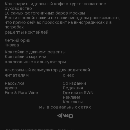
Как сварить идеальный кофе в турке: пошаговое
руководство
10 самых фотогеничных баров Москвы
Вести с полей: наши и не наши виноделы рассказывают,
что прямо сейчас происходит на виноградниках и в
погребах
рецепты коктейлей
Летний бриз
Чивава
Коктейли с джином: рецепты
Коктейли с мартини
алкогольные калькуляторы
Алкогольный калькулятор для водителей
читателям
о нас
Рассылка
Об издании
Архив
Редакция
Fine & Rare Wine
Где найти SWN
Реклама
Контакты
мы в социальных сетях
Политика обработки персональных данных