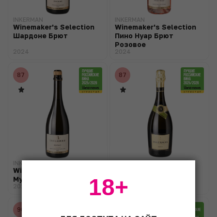
INKERMAN
INKERMAN
Winemaker's Selection
Winemaker's Selection
Шардоне Брют
Пино Нуар Брют
Розовое
2024
2024
87
87
INKERMAN
INKERMAN
Winemaker's Selection
Brut
18+
Мускат Semi-Sweet
2024
2024
90
90