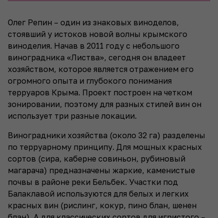
Олег Репин – один из знаковых виноделов,
стоявший у истоков новой волны крымского
виноделия. Начав в 2011 году с небольшого
виноградника «Листва», сегодня он владеет
хозяйством, которое является отражением его
огромного опыта и глубокого понимания
терруаров Крыма. Проект построен на четком
зонировании, поэтому для разных стилей вин он
использует три разные локации.
Виноградники хозяйства (около 32 га) разделены
по терруарному принципу. Для мощных красных
сортов (сира, каберне совиньон, рубиновый
магарача) предназначены жаркие, каменистые
почвы в районе реки Бельбек. Участки под
Балаклавой используются для белых и легких
красных вин (рислинг, кокур, пино блан, шенен
блан). А для классических сортов для игристого –