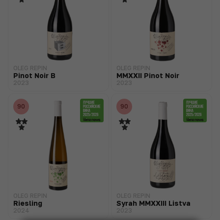
OLEG REPIN
OLEG REPIN
Pinot Noir B
MMXXII Pinot Noir
2023
2023
90
90
OLEG REPIN
OLEG REPIN
Riesling
Syrah MMXXIII Listva
2024
2023