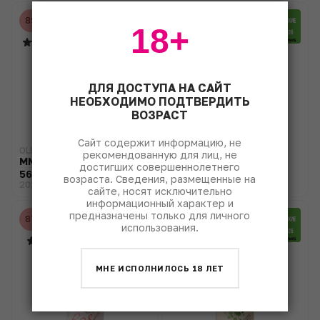
89
88
18+
ДЛЯ ДОСТУПА НА САЙТ
НЕОБХОДИМО ПОДТВЕРДИТЬ
ВОЗРАСТ
Сайт содержит информацию, не
OLEG REPIN
OLEG REPIN
рекомендованную для лиц, не
MMXXII Dry Red Wine №
Chenin Blanc
достигших совершеннолетнего
56
возраста. Сведения, размещенные на
2023
2024
сайте, носят исключительно
информационный характер и
предназначены только для личного
87
86
использования.
МНЕ ИСПОЛНИЛОСЬ 18 ЛЕТ