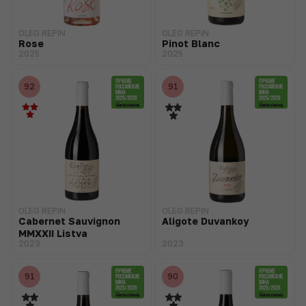
OLEG REPIN
OLEG REPIN
Rose
Pinot Blanc
2025
2025
92
91
OLEG REPIN
OLEG REPIN
Cabernet Sauvignon
Aligote Duvankoy
MMХХII Listva
2023
2023
91
90