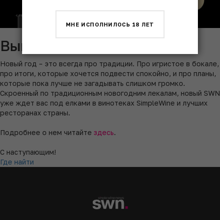
МНЕ ИСПОЛНИЛОСЬ 18 ЛЕТ
Выпуск Simple Wine News
Новый год – это всегда про традиции. Про игристое в бокале,
про итоги, которые хочется подвести спокойно, и про планы,
которые пока лучше не загадывать слишком громко.
Скроенный по традиционным новогодним лекалам, новый SWN
уже ждет вас под елками в винотеках SimpleWine и лучших
ресторанах страны.
Подробнее о нем читайте
здесь
.
С наступающим!
Где найти