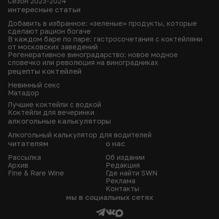
Сезон 2023-2024
интересные статьи
Добавить в избранное: «зеленые» продукты, которые
сделают рацион богаче
В каждом баре по паре: гастросочетания с коктейлями
от московских заведений
Регенеративное виноградарство: новое модное
словечко или революция на виноградниках
рецепты коктейлей
Невинный секс
Матадор
Лучшие коктейли с водкой
Коктейли для вечеринки
алкогольные калькуляторы
Алкогольный калькулятор для водителей
читателям
о нас
Рассылка
Об издании
Архив
Редакция
Fine & Rare Wine
Где найти SWN
Реклама
Контакты
мы в социальных сетях