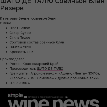
ШАТО ДЕ ТАЛЮ Совиньон Блан
Резерв
Категория
Белые: совиньон блан
О вине
Цвет
Белое
Сахар
Сухое
Стиль
Тихое
Сортовой состав
совиньон блан
Винтаж
2023
Крепость
13,5
Производство
Регион
Краснодарский Край
Производитель
ШАТО ДЕ ТАЛЮ
Где купить
«Агрокомплекс», «Ашан», «Лента» (ЮФО),
«Табрис», «Ваш Сомелье» и другие розничные точки
Цена
3150 ₽