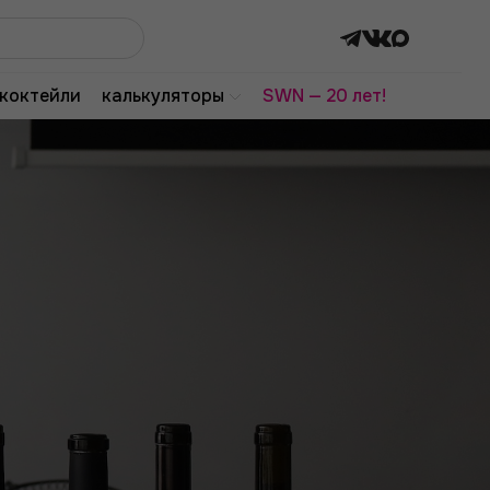
коктейли
калькуляторы
SWN — 20 лет!