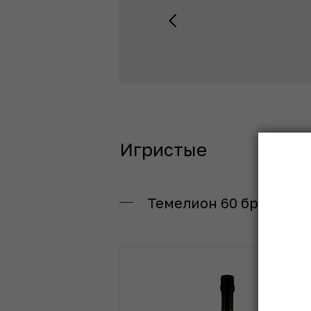
Игристые
Темелион 60 брют выд