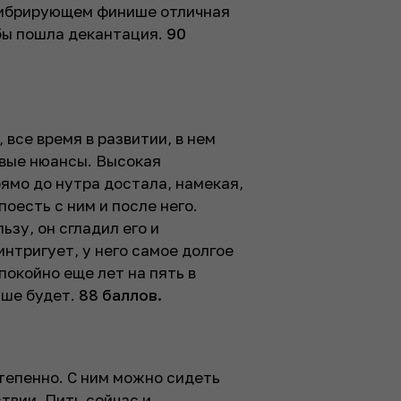
вибрирующем финише отличная
 бы пошла декантация.
90
 все время в развитии, в нем
овые нюансы. Высокая
рямо до нутра достала, намекая,
поесть с ним и после него.
ьзу, он сгладил его и
нтригует, у него самое долгое
покойно еще лет на пять в
ьше будет.
88 баллов.
степенно. С ним можно сидеть
твии. Пить сейчас и