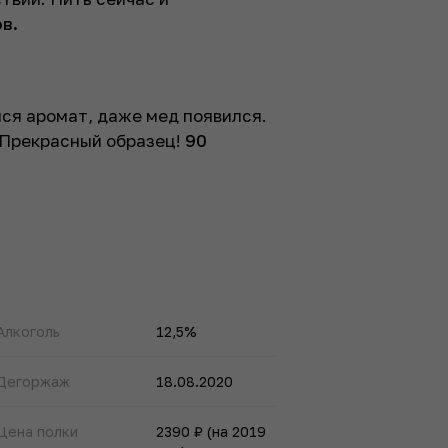
в.
лся аромат, даже мед появился.
 Прекрасный образец!
90
Алкоголь
12,5%
Дегоржаж
18.08.2020
Цена полки
2390 ₽ (на 2019