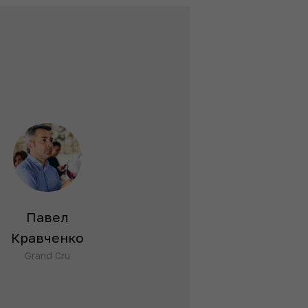
Павел
Дмитрий
Кравченко
Базашвили
Grand Cru
Шеф-сомелье
Assunta Madre