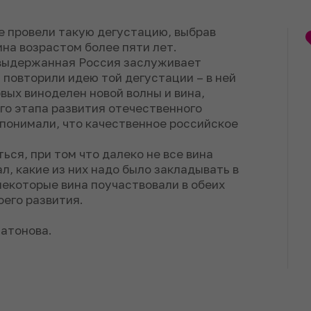
е провели такую дегустацию, выбрав
на возрастом более пяти лет.
 выдержанная Россия заслуживает
 повторили идею той дегустации – в ней
вых виноделен новой волны и вина,
о этапа развития отечественного
 понимали, что качественное российское
.
ься, при том что далеко не все вина
л, какие из них надо было закладывать в
некоторые вина поучаствовали в обеих
оего развития.
атонова.