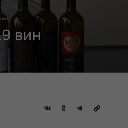
и лет
19 вин