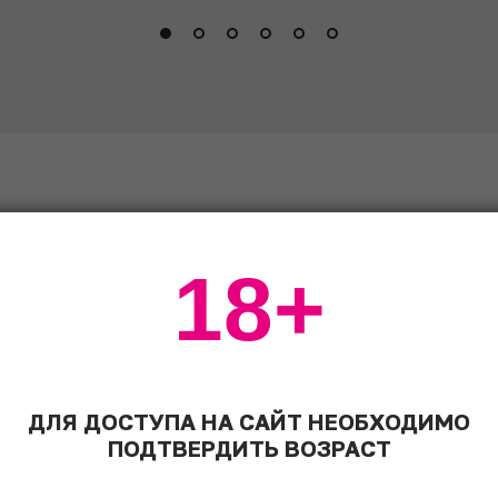
18+
ержанное белое 2014
Регион
Кубань,
ДЛЯ ДОСТУПА НА САЙТ НЕОБХОДИМО
Крымский р-н,
ПОДТВЕРДИТЬ ВОЗРАСТ
Долина
Лефкадия