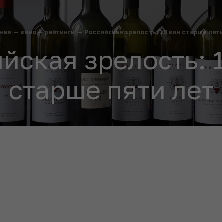
ная
—
вино
—
рейтинги
—
Российская зрелость: 19 вин старше пят
йская зрелость: 
старше пяти лет