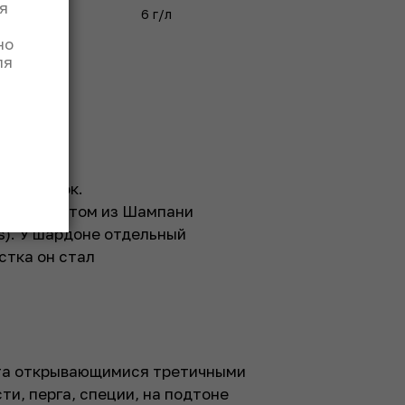
я
Сахар
6 г/л
но
ля
0 бутылок.
консультантом из Шампани
s). У шардоне отдельный
стка он стал
нта открывающимися третичными
ти, перга, специи, на подтоне