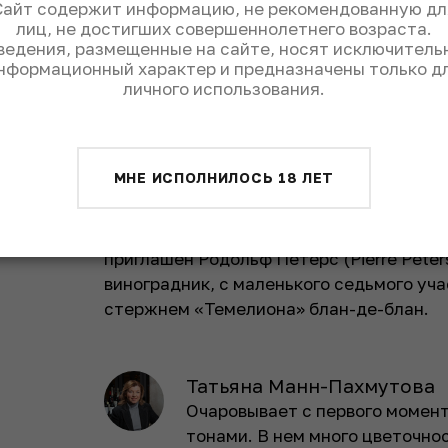
Сайт содержит информацию, не рекомендованную дл
Сорт винограда
шардоне, пино
лиц, не достигших совершеннолетнего возраста.
нуар
ведения, размещенные на сайте, носят исключитель
нформационный характер и предназначены только д
личного использования.
Выдержка
60 мес. на
осадке в
бутылке
МНЕ ИСПОЛНИЛОСЬ 18 ЛЕТ
Лимитированная версия игристого – 300
Первый эксперимент был в 2010 году, 
приглашен Родольф Петерс (Pierre Péter
виноградник, с маленького седьмого уча
стержнем «Темелиона» блан-де-блан.
Татьяна Манн-Пахмутова
Очаровывает с первого моме
тонами. В нем много цветочнос