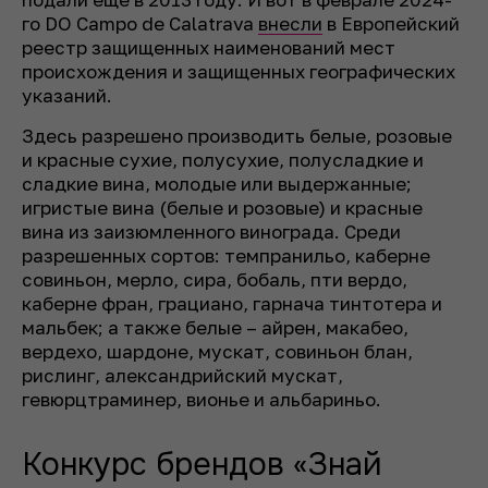
го DO Campo de Calatrava
внесли
в Европейский
реестр защищенных наименований мест
происхождения и защищенных географических
указаний.
Здесь разрешено производить белые, розовые
и красные сухие, полусухие, полусладкие и
сладкие вина, молодые или выдержанные;
игристые вина (белые и розовые) и красные
вина из заизюмленного винограда. Среди
разрешенных сортов: темпранильо, каберне
совиньон, мерло, сира, бобаль, пти вердо,
каберне фран, грациано, гарнача тинтотера и
мальбек; а также белые – айрен, макабео,
вердехо, шардоне, мускат, совиньон блан,
рислинг, александрийский мускат,
гевюрцтраминер, вионье и альбариньо.
Конкурс брендов «Знай