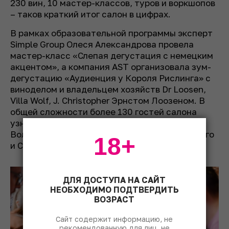
230 вин, 10 мастер-классов, туров и воркшопов
– таков краткий итог салон в цифрах.
В рамках образовательной программы эксперт
Simple Group Олеся Александрова провела
мастер-класс «Слепая дегустация с немецким
акцентом», а компания AST организовала зум-
дегустацию «Аудиенция у Короля Рислинга» с
виноделом и владельцем хозяйств Dr Loosen,
Villa Wolf, J. Christopher Эрнстом Лоозеном. В
общей сложности более 130 гостей салона
узнали больше тонкостей о вине от Влада
Волкова, Елены Крутовой, Романа Сосновского
18+
и Сергея Смолина.
ДЛЯ ДОСТУПА НА САЙТ
НЕОБХОДИМО ПОДТВЕРДИТЬ
ВОЗРАСТ
Сайт содержит информацию, не
рекомендованную для лиц, не