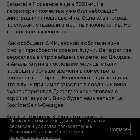
Canadel в Провансе еще в 2021-м. На
территории поместья уже был небольшой
виноградник площадью 4 га. Однако виноград,
по слухам, отдавали в местный кооператив. Но
теперь все изменилось.
Как
сообщают СМИ
, весной любители вина
смогут приобрести розе от Клуни. Дата релиза
держалась в строжайшем секрете, но Джордж
и Амаль Клуни в последние месяцы стали
проводить больше времени в поместье, а
консультант Лоранс Берлемонт подтвердила,
что Клуни принимал участие в создании вина,
охарактеризовав Джорджа как человека с
хорошим вкусом. Вино будет называться La
Bastide Saint-Georges.
Кстати, Джордж Клуни не новичок в
Мы используем cookie для персонализации
алкобизнесе: в 2017-м он продал свой бренд
сервисов и удобства пользователей.
Согласен
текилы Casamigos компании Diageo за $1 млрд.
Ознакомьтесь с нашей
политикой
использования cookies
.