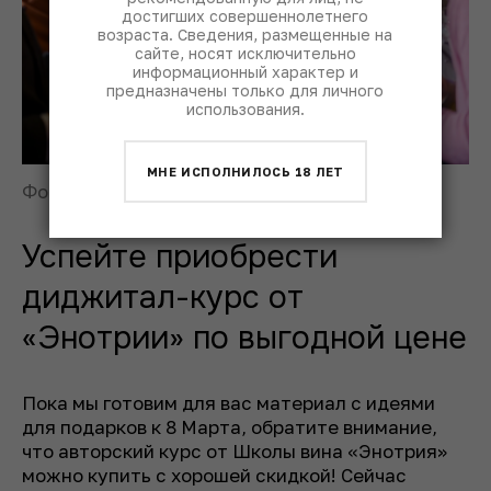
достигших совершеннолетнего
возраста. Сведения, размещенные на
сайте, носят исключительно
информационный характер и
предназначены только для личного
использования.
МНЕ ИСПОЛНИЛОСЬ 18 ЛЕТ
Фото: © пресс-служба DA Group
Успейте приобрести
диджитал-курс от
«Энотрии» по выгодной цене
Пока мы готовим для вас материал с идеями
для подарков к 8 Марта, обратите внимание,
что авторский курс от Школы вина «Энотрия»
можно купить с хорошей скидкой! Сейчас