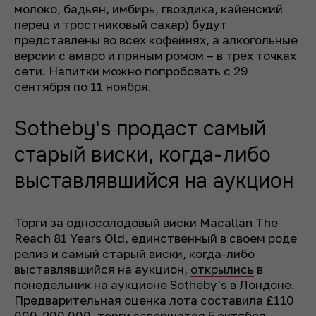
молоко, бадьян, имбирь, гвоздика, кайенский
перец и тростниковый сахар) будут
представлены во всех кофейнях, а алкогольные
версии с амаро и пряным ромом – в трех точках
сети. Напитки можно попробовать с 29
сентября по 11 ноября.
Sotheby's продаст самый
старый виски, когда-либо
выставлявшийся на аукцион
Торги за односолодовый виски Macallan The
Reach 81 Years Old, единственный в своем роде
релиз и самый старый виски, когда-либо
выставлявшийся на аукцион,
открылись
в
понедельник на аукционе Sotheby's в Лондоне.
Предварительная оценка лота составила £110
000-200 000, торги завершатся 5 октября.