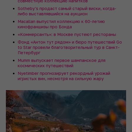
совместную коллекцию напитков
Sotheby's продаст самый старый виски, когда-
либо выставлявшийся на аукцион
Macallan выпустил коллекцию к 60-летию
кинофраншизы про Бонда
«Коммерсантъ»: в Москве пустеют рестораны
Фонд «Антон тут рядом» и бюро путешествий Go
to Star провели благотворительный тур в Санкт-
Петербург
Mumm выпускает первое шампанское для
космических путешествий
Nyetimber прогнозирует рекордный урожай
игристых вин, несмотря на сильную жару