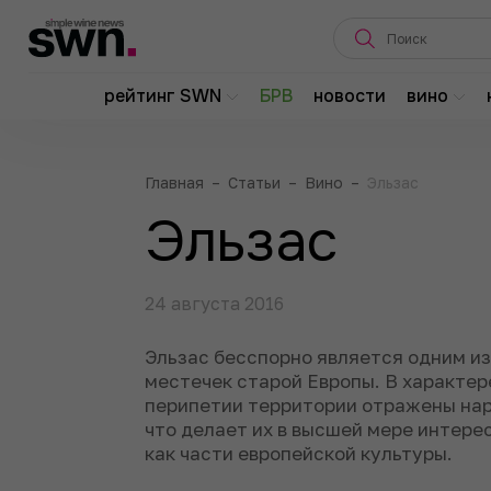
рейтинг SWN
БРВ
новости
вино
Главная
–
Статьи
–
Вино
–
Эльзас
Эльзас
24 августа 2016
Эльзас бесспорно является одним из
местечек старой Европы. В характе
перипетии территории отражены нар
что делает их в высшей мере интер
как части европейской культуры.