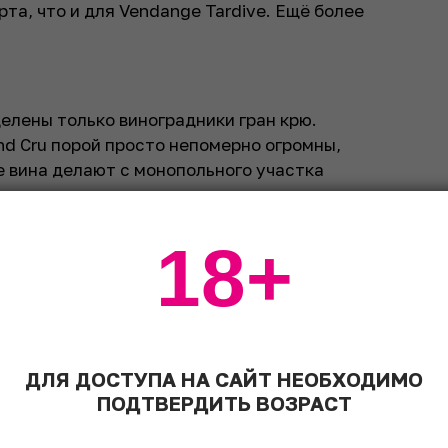
та, что и для Vendange Tardive. Ещё более
елены только виноградники гран крю.
d Cru порой просто непомерно огромны,
 вина делают с монопольного участка
18+
ДЛЯ ДОСТУПА НА САЙТ НЕОБХОДИМО
ПОДТВЕРДИТЬ ВОЗРАСТ