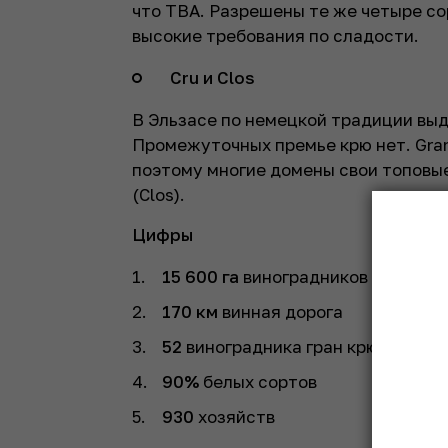
что TBA. Разрешены те же четыре сор
высокие требования по сладости.
Cru и Clos
В Эльзасе по немецкой традиции выд
Промежуточных премье крю нет. Gran
поэтому многие домены свои топовые
(Clos).
Цифры
15 600 га
виноградников
170 км
винная дорога
52
виноградника гран крю
90%
белых сортов
930
хозяйств