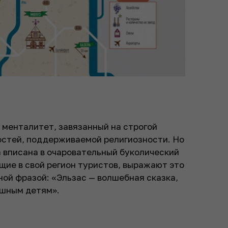
 менталитет, завязанный на строгой
остей, поддерживаемой религиозности. Но
 вписана в очаровательный буколический
щие в свой регион туристов, выражают это
ой фразой: «Эльзас — волшебная сказка,
ушным детям».