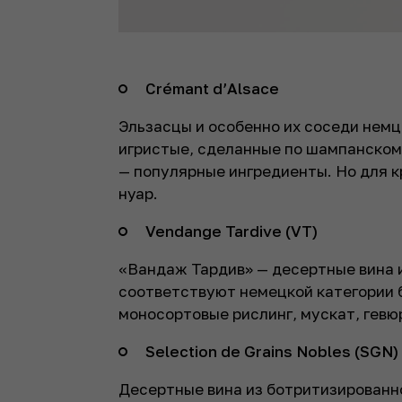
Crémant d’Alsace
Эльзасцы и особенно их соседи нем
игристые, сделанные по шампанскому
— популярные ингредиенты. Но для 
нуар.
Vendange Tardive (VT)
«Вандаж Тардив» — десертные вина и
соответствуют немецкой категории б
моносортовые рислинг, мускат, гевюр
Selection de Grains Nobles (SGN)
Десертные вина из ботритизированно