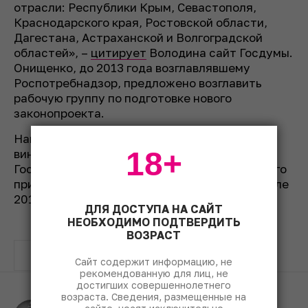
отрасли: Республики Крым, Севастополя,
Краснодарского края, Ростовской области,
Дагестана, Астраханской и Волгоградской
областей», –
цитирует
Володина сайт Госдумы.
Онищенко, до 2013 года возглавлявшему
Роспотребнадзор, предложено возглавить
рабочую группу по подготовке нового
законопроекта.
Напомним, отклоненный проект закона о
18+
виноградарстве и виноделии был внесен в
Госдуму в июле 2017 года. В первом чтении его
приняли в ноябре 2017 года, во втором – в июле
2019 года.
ДЛЯ ДОСТУПА НА САЙТ
НЕОБХОДИМО ПОДТВЕРДИТЬ
ВОЗРАСТ
Россия
вино
Сайт содержит информацию, не
рекомендованную для лиц, не
достигших совершеннолетнего
возраста. Сведения, размещенные на