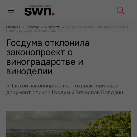
Главная
–
Статьи
–
Новости
–
Госдума отклонила законопроект
о виноградарстве и виноделии
Госдума отклонила
законопроект о
виноградарстве и
виноделии
«Плохой законопроект», – охарактеризовал
документ спикер Госдумы Вячеслав Володин.