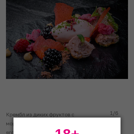
1
/6
Крембл из диких фруктов с
мороженым из розы, свежими
ягодами и супом из белого