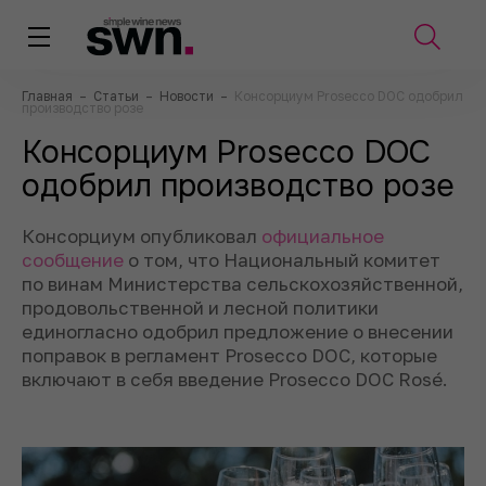
Главная
–
Статьи
–
Новости
–
Консорциум Prosecco DOC одобрил
производство розе
Консорциум Prosecco DOC
одобрил производство розе
Консорциум опубликовал
официальное
сообщение
о том, что Национальный комитет
по винам Министерства сельскохозяйственной,
продовольственной и лесной политики
единогласно одобрил предложение о внесении
поправок в регламент Prosecco DOC, которые
включают в себя введение Prosecco DOC Rosé.