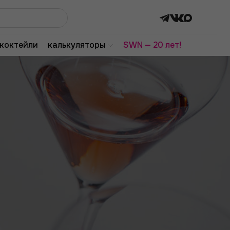
коктейли
калькуляторы
SWN — 20 лет!