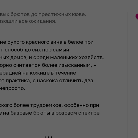
овых брютов до престижных кюве.
взошли все ожидания.
е сухого красного вина в белое при
т способ до сих пор самый
ых домов, и среди маленьких хозяйств.
порно считается более изысканным, –
церацией на кожице в течение
ет практика, с наскока отличить два
непросто.
кого более трудоемкое, особенно при
е на базовые брюты в розовом спектре