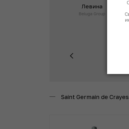
Лебедева
Левина
С
Руководитель
Beluga Group
и
направления Wine &
Spirits ресторанов
Владимира
Перельмана
Saint Germain de Crayes