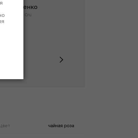
я
Кравченко
Рябоконева
но
Grand Cru
Simple
ля
Цвет
чайная роза