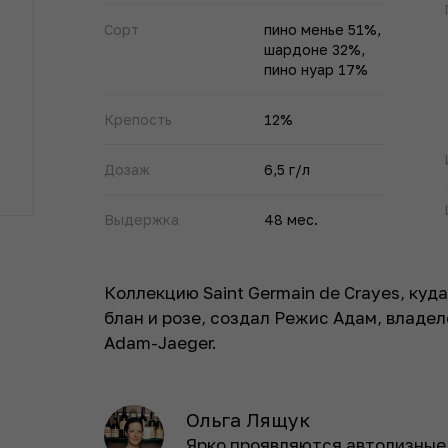
Сорт
пино менье 51%,
шардоне 32%,
пино нуар 17%
Крепость
12%
Дозаж
6,5 г/л
Выдержка
48 мес.
Коллекцию Saint Germain de Crayes, куд
блан и розе, создал Режис Адам, владе
Adam-Jaeger.
Ольга Лящук
Ярко проявляются автолизные 