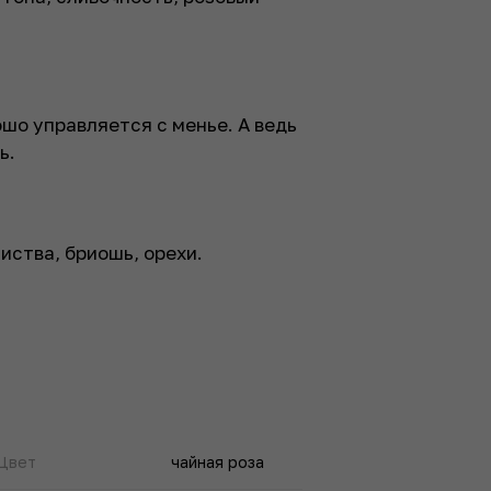
шо управляется с менье. А ведь
ь.
иства, бриошь, орехи.
Цвет
чайная роза