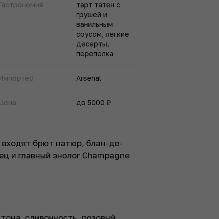
Гастрономия
тарт татен с
грушей и
ванильным
соусом, легкие
десерты,
перепелка
Импортер
Arsenal
Цена
до 5000 ₽
а входят брют натюр, блан-де-
лец и главный энолог Champagne
тона, сливочность, розовый