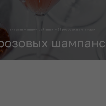
главная
—
вино
—
рейтинги
—
39 розовых шампанских
 розовых шампанс