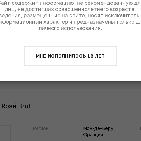
Сайт содержит информацию, не рекомендованную дл
Автор, независимый
Мережко
лиц, не достигших совершеннолетнего возраста.
эксперт
ведения, размещенные на сайте, носят исключитель
Креативный
нформационный характер и предназначены только д
директор SWN
личного использования.
МНЕ ИСПОЛНИЛОСЬ 18 ЛЕТ
 Rosé Brut
Регион
Мон-де-Беру,
Франция