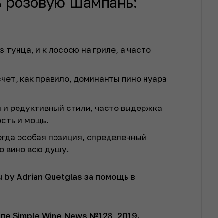
ь розовую Шампань:
з тунца, и к лососю на гриле, а часто
чет, как правило, доминанты пино нуара
 и редуктивный стили, часто выдержка
ость и мощь.
сегда особая позиция, определенный
то вино всю душу.
 by Adrian Quetglas за помощь в
ле Simple Wine News №128, 2019.