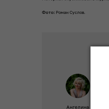
Фото:
Роман Суслов.
Елена
Ангелина