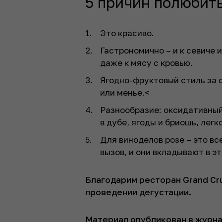
5 причин полюбит
Это красиво.
Гастрономично – и к севиче и
даже к мясу с кровью.
Ягодно-фруктовый стиль за с
или менье.<
Разнообразие: оксидативный
в дубе, ягоды и бриошь, легк
Для виноделов розе – это в
вызов, и они вкладывают в э
Благодарим ресторан Grand Cru
проведении дегустации.
Материал опубликован в журна