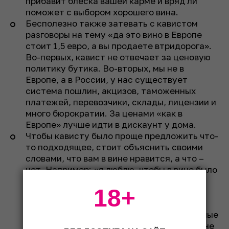
прибавит блеска вашей карме и вряд ли
поможет с выбором хорошего вина.
Бесполезно также затевать с кавистом
разговоры на тему «да это вино в Европе
стоит 1,5 евро, а вы продаете втридорога».
Во-первых, кавист не отвечает за ценовую
политику бутика. Во-вторых, мы не в
Европе, а в России, у нас существует
система пошлин, акцизов, таможенных
платежей, перевозчики, склады, лицензии и
много бюрократии. За ценами «как в
Европе» лучше идти в дискаунт у дома.
Чтобы кависту было проще предложить что-
то подходящее, стоит объяснить своими
словами, что вам в вине нравится, а что –
нет. Например: «я люблю, чтобы в вине было
много фруктовых ароматов и вкус был не
18+
слишком кислым и вяжущим» или «люблю
легкие белые вина с яркими ароматами»,
«люблю легкие красные/люблю насыщенные
белые», «не люблю слишком ароматные/ не