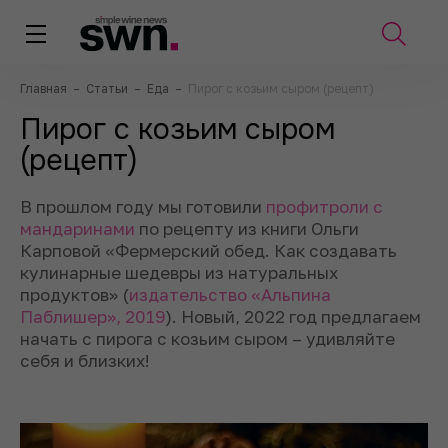
Главная
–
Статьи
–
Еда
–
Пирог с козьим сыром (рецепт)
Пирог с козьим сыром
(рецепт)
В прошлом году мы готовили
профитроли с
мандаринами
по рецепту из книги Ольги
Карповой «Фермерский обед. Как создавать
кулинарные шедевры из натуральных
продуктов»
(
издательство «Альпина
Паблишер», 2019
)
. Новый, 2022 год предлагаем
начать с пирога с козьим сыром – удивляйте
себя и близких!