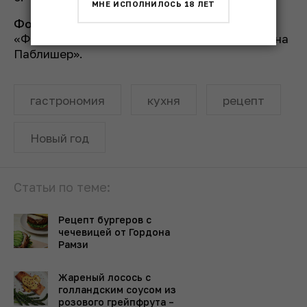
МНЕ ИСПОЛНИЛОСЬ 18 ЛЕТ
Фото на обложке
из книги Ольги Карповой
«Фермерский обед». © Издательство «Альпина
Паблишер».
гастрономия
кухня
рецепт
Новый год
Статьи по теме:
Рецепт бургеров с
чечевицей от Гордона
Рамзи
Жареный лосось с
голландским соусом из
розового грейпфрута –