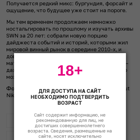
Получается редкий микс: бургундия, форсайт и
ощущение, что будущее уже стоит на пороге.
Мы тем временем продолжаем немножко
ностальгировать по прошлому и изучать архивы
SWN за 20 лет: собрали новую порцию
дайджеста событий и историй, которыми жил
мировой винный рынок в середине 2010-х, и
довели до сотни рейтинг наших лучших
материалов за всю историю издания. С ними –
18+
даже с самыми «выдержанными» – уже скоро
можно будет знакомиться на swn.ru.
Фото на обложке:
© Katja Hasenöhrl / Weingut
ДЛЯ ДОСТУПА НА САЙТ
Nik Weis.
НЕОБХОДИМО ПОДТВЕРДИТЬ
ВОЗРАСТ
Сайт содержит информацию, не
рекомендованную для лиц, не
Simple Wine News
SWN 20
достигших совершеннолетнего
возраста. Сведения, размещенные на
сайте, носят исключительно
instagram