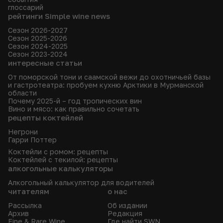
глоссарий
рейтинги Simple wine news
Сезон 2026-2027
Сезон 2025-2026
Сезон 2024-2025
Сезон 2023-2024
интересные статьи
От поморской тони и саамской вежи до охотничьей базы
и гастротеатра: пробуем кухню Арктики в Мурманской
области
Почему 2025-й – год тропических вин
Вино и мясо: как правильно сочетать
рецепты коктейлей
Негрони
Гарри Поттер
Коктейли с ромом: рецепты
Коктейлей с текилой: рецепты
алкогольные калькуляторы
Алкогольный калькулятор для водителей
читателям
о нас
Рассылка
Об издании
Архив
Редакция
Fine & Rare Wine
Где найти SWN