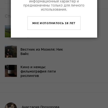
информационный характер и
предназначены только для личного
использования.
Статьи по теме:
МНЕ ИСПОЛНИЛОСЬ 18 ЛЕТ
Амбициозные поиски
доступной бургундии для
каждого
Вестник из Мозеля: Ник
Вайс
Кино и немцы:
фильмография пяти
рислингов
Анастасия Прохорова