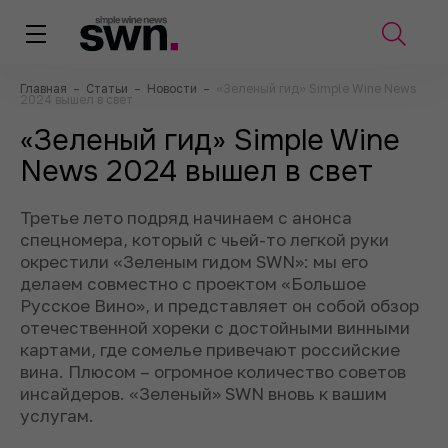
Главная
–
Статьи
–
Новости
–
«Зеленый гид» Simple Wine News
2024 вышел в свет
«Зеленый гид» Simple Wine
News 2024 вышел в свет
Третье лето подряд начинаем с анонса
спецномера, который с чьей-то легкой руки
окрестили «Зеленым гидом SWN»: мы его
делаем совместно с проектом «Большое
Русское Вино», и представляет он собой обзор
отечественной хореки с достойными винными
картами, где сомелье привечают российские
вина. Плюсом – огромное количество советов
инсайдеров. «Зеленый» SWN вновь к вашим
услугам.