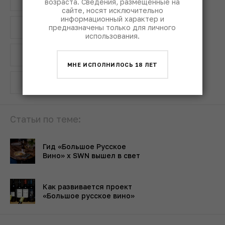
big russian wine
russian wine
возраста. Сведения, размещенные на
сайте, носят исключительно
информационный характер и
российское вино
предназначены только для личного
использования.
российское виноделие
МНЕ ИСПОЛНИЛОСЬ 18 ЛЕТ
внутренний туризм
instagram
Статьи по теме:
Гид «Большое Русское
Вино» х SWN вышел в свет
Как развивается проект
«Большое русское вино»