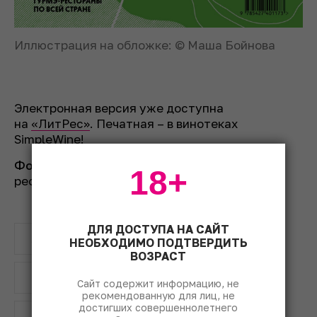
Иллюстрация на обложке: © Маша Бойнова
Электронная версия уже доступна
на
«ЛитРес»
. Печатная – в винотеках
SimpleWine!
Фото на обложке:
© пресс-служба
18+
ресторана «Шануар».
ДЛЯ ДОСТУПА НА САЙТ
Simple Wine News
НЕОБХОДИМО ПОДТВЕРДИТЬ
ВОЗРАСТ
большое русское вино
вино
Сайт содержит информацию, не
рекомендованную для лиц, не
достигших совершеннолетнего