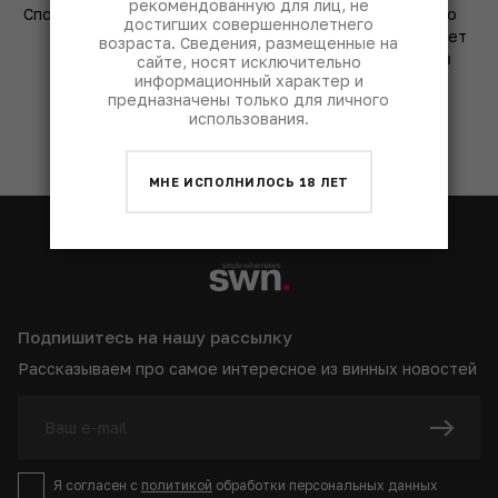
рекомендованную для лиц, не
Спорт как новый гедонизм:
Как аномальное пекло
достигших совершеннолетнего
лучшие места для
2026 года переписывает
возраста. Сведения, размещенные на
активного отдыха и
правила виноделия в
сайте, носят исключительно
информационный характер и
аперитива
Бордо
предназначены только для личного
использования.
МНЕ ИСПОЛНИЛОСЬ 18 ЛЕТ
Подпишитесь на нашу рассылку
Рассказываем про самое интересное из винных новостей
Я согласен с
политикой
обработки персональных данных