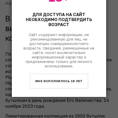
Афиша: © РАС
ДЛЯ ДОСТУПА НА САЙТ
В Шотландии выпустили
НЕОБХОДИМО ПОДТВЕРДИТЬ
ВОЗРАСТ
виски в честь 75-летия
Сайт содержит информацию, не
короля Карла III
рекомендованную для лиц, не
достигших совершеннолетнего
возраста. Сведения, размещенные на
сайте, носят исключительно
По
информации
The Drinks Business,
информационный характер и
специальная серия односолодового виски была
предназначены только для личного
создана вискикурней Cotswolds Distillery с
использования.
использованием традиционного ячменя
Plumage Archer, выращенного в поместье
МНЕ ИСПОЛНИЛОСЬ 18 ЛЕТ
Highgrove Estate. Дистиллят был выдержан в
специально отобранных бочках из-под бурбона,
портвейна и красного вина. Виски разлили по
бутылкам в день рождения Его Величества, 14
ноября 2023 года.
Лимитированная коллекция из 1500 бутылок