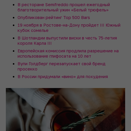
В ресторане Semifreddo прошел ежегодный
благотворительный ужин «Белый трюфель»
Опубликован рейтинг Top 500 Bars
19 ноября в Ростове-на-Дону пройдет III Южный
кубок сомелье
В Шотландии выпустили виски в честь 75-летия
короля Карла III
Европейская комиссия продлила разрешение на
использование глифосата на 10 лет
Вупи Голдберг перезапускает свой бренд
просекко
В России придумали «вино» для похудения