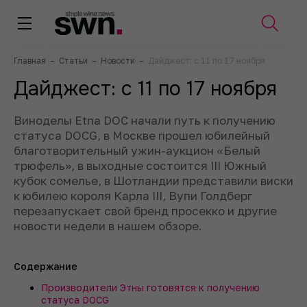
Главная
–
Статьи
–
Новости
–
Дайджест: с 11 по 17 ноября
Дайджест: с 11 по 17 ноября
Виноделы Etna DOC начали путь к получению
статуса DOCG, в Москве прошел юбилейный
благотворительный ужин-аукцион «Белый
трюфель», в выходные состоится III Южный
кубок сомелье, в Шотландии представили виски
к юбилею короля Карла III, Вупи Голдберг
перезапускает свой бренд просекко и другие
новости недели в нашем обзоре.
Содержание
Производители Этны готовятся к получению
статуса DOCG