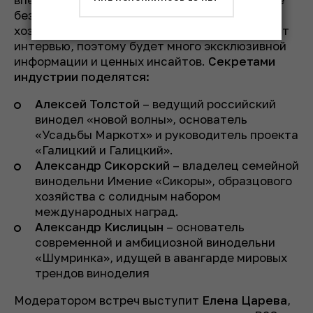
без цензуры ответят владельцы топовых
хозяйств. Эксперты такого уровня редко дают
интервью, поэтому будет много эксклюзивной
информации и ценных инсайтов.
Секретами
индустрии поделятся:
Алексей Толстой
– ведущий российский
винодел «новой волны», основатель
«Усадьбы Маркотх» и руководитель проекта
«Галицкий и Галицкий».
Александр Сикорский
– владелец семейной
винодельни Имение «Сикоры», образцового
хозяйства c солидным набором
международных наград.
Александр Кислицын
– основатель
современной и амбициозной винодельни
«Шумринка», идущей в авангарде мировых
трендов виноделия
Модератором встреч выступит
Елена Царева
,