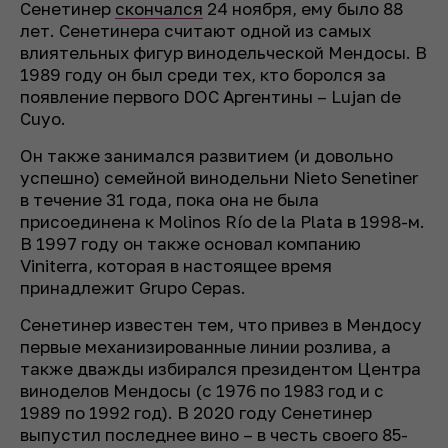
Сенетинер
скончался
24 ноября, ему было 88
лет. Сенетинера считают одной из самых
влиятельных фигур винодельческой Мендосы. В
1989 году он был среди тех, кто боролся за
появление первого DOC Аргентины – Lujan de
Cuyo.
Он также занимался развитием (и довольно
успешно) семейной винодельни Nieto Senetiner
в течение 31 года, пока она не была
присоединена к Molinos Río de la Plata в 1998-м.
В 1997 году он также основал компанию
Viniterra, которая в настоящее время
принадлежит Grupo Cepas.
Сенетинер известен тем, что привез в Мендосу
первые механизированные линии розлива, а
также дважды избирался президентом Центра
виноделов Мендосы (с 1976 по 1983 год и с
1989 по 1992 год). В 2020 году Сенетинер
выпустил последнее вино – в честь своего 85-