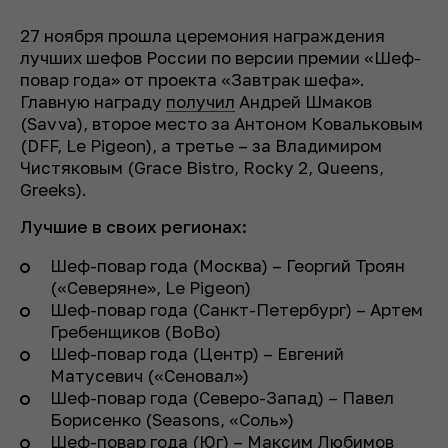
27 ноября прошла церемония награждения
лучших шефов России по версии премии «Шеф-
повар года» от проекта «Завтрак шефа».
Главную награду
получил
Андрей Шмаков
(Savva), второе место за Антоном Ковальковым
(DFF, Le Pigeon), а третье – за Владимиром
Чистяковым (Grace Bistro, Rocky 2, Queens,
Greeks).
Лучшие в своих регионах:
Шеф-повар года (Москва) – Георгий Троян
(«Северяне», Le Pigeon)
Шеф-повар года (Санкт-Петербург) – Артем
Гребенщиков (BoBo)
Шеф-повар года (Центр) – Евгений
Матусевич («Сеновал»)
Шеф-повар года (Северо-Запад) – Павел
Борисенко (Seasons, «Соль»)
Шеф-повар года (Юг) – Максим Любимов