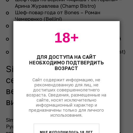
Арина Журавлева (Champ Bistro)
Шеф-повар года от Bones – Роман
Чемеренко (Bellini)
Премия ТД – Антон Ковальков (DFF, Le
Pigeon)
18+
Шеф-повар года по версии СМИ – Виталий
Истомин и Артем Лосев (AVA, Loona)
Шеф-повар – легенда – Мирко Дзаго (Onest)
ДЛЯ ДОСТУПА НА САЙТ
НЕОБХОДИМО ПОДТВЕРДИТЬ
Simple Group запускает
ВОЗРАСТ
серию эксклюзивных
Сайт содержит информацию, не
рекомендованную для лиц, не
вебинаров с владельцами
достигших совершеннолетнего
возраста. Сведения, размещенные на
винных хозяйств
сайте, носят исключительно
информационный характер и
предназначены только для личного
использования.
SimplePrivé совместно с проектом «Большое
Русское Вино» запускает серию вебинаров:
впервые на самые актуальные вопросы о вине
МНЕ ИСПОЛНИЛОСЬ 18 ЛЕТ