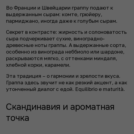
Во Франции и Швейцарии граппу подают к
выдержанным сырам: комте, грюйеру,
пармиджано, иногда даже к голубым сырам.
Секрет в контрасте: жирность и солоноватость
сыра подчеркивает сухие, виноградно-
древесные ноты граппы. А выдержанные сорта,
особенно из винограда неббиоло или шардоне,
раскрываются мягко, с оттенками миндаля,
хлебной корки, карамели.
Эта традиция – о гармонии и зрелости вкуса.
Граппа здесь звучит не как резкий акцент, а как
утонченный диалог с едой. Equilibrio e maturità.
Скандинавия и ароматная
точка