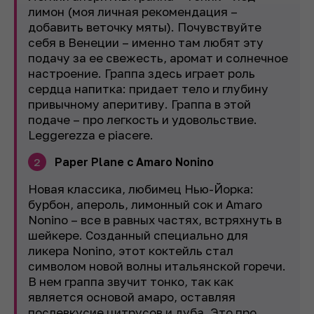
лимон (моя личная рекомендация –
добавить веточку мяты). Почувствуйте
себя в Венеции – именно там любят эту
подачу за ее свежесть, аромат и солнечное
настроение. Граппа здесь играет роль
сердца напитка: придает тело и глубину
привычному аперитиву. Граппа в этой
подаче – про легкость и удовольствие.
Leggerezza e piacere.
Paper Plane с Amaro Nonino
2
Новая классика, любимец Нью-Йорка:
бурбон, апероль, лимонный сок и Amaro
Nonino – все в равных частях, встряхнуть в
шейкере. Созданный специально для
ликера Nonino, этот коктейль стал
символом новой волны итальянской горечи.
В нем граппа звучит тонко, так как
является основой амаро, оставляя
послевкусие цитрусов и дуба. Это про