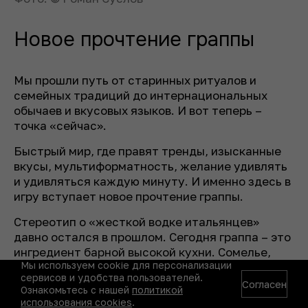
Новое прочтение граппы
Мы прошли путь от старинных ритуалов и
семейных традиций до интернациональных
обычаев и вкусовых языков. И вот теперь –
точка «сейчас».
Быстрый мир, где правят тренды, изысканные
вкусы, мультиформатность, желание удивлять
и удивляться каждую минуту. И именно здесь в
игру вступает новое прочтение граппы.
Стереотип о «жесткой водке итальянцев»
давно остался в прошлом. Сегодня граппа – это
ингредиент барной высокой кухни. Сомелье,
Мы используем cookie для персонализации
шеф-бармены и миксологи по всему миру
сервисов и удобства пользователей.
используют ее как небанальную основу
Согласен
Ознакомьтесь с нашей
политикой
напитка: она придает глубину, самобытность и
использования cookies
.