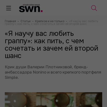
Главная
–
Статьи
–
Крепкое и не только
–
«Я научу вас любить
граппу»: как пить, с чем сочетать и зачем ей второй шанс
«Я научу вас любить
граппу»: как пить, с чем
сочетать и зачем ей второй
шанс
Крик души Валерии Плотниковой, бренд-
амбассадора Nonino и всего крепкого портфеля
Simple.