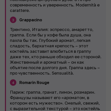
современность и уверенность. Modernità e
carattere.
Grappacino
3
Трентино, Италия: эспрессо, амаретто,
граппа. Если бы у кофе была душа, она
пахла бы так. Глубокий аромат, легкая
сладость, бархатная крепость – этот
коктейль заставит влюбиться в граппу
даже тех, кто раньше обходил ее стороной.
Женственный и ароматный – он как
объятие после долгого дня. Граппа здесь –
про чувственность. Sensualità.
Romarin Rouge
4
Париж: граппа, гранат, лимон, розмарин.
Французы называют его «ароматом, в
котором есть мужество». Смелый, свежий,
с выразительной текстурой – это коктейль