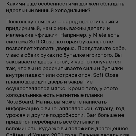
Какими ещё особенностями должен обладать
идеальный винный холодильник?
Поскольку сомелье — народ щепетильный и
придирчивый, нам очень важны детали и
маленькие «фишки». Например, у Miele есть
система Soft Close, которая буквально не
позволяет хлопать дверью. Представьте себе,
у вас в обеих руках по бутылке игристого. Вы
закрываете дверь ногой, и часто получается
так, что вы не рассчитываете силы и бутылки
внутри падают или сотрясаются. Soft Close
плавно доводит дверь и закрытие
осуществляется мягко. Кроме того, у этого
холодильника есть магнитные планки
NoteBoard. На них вы можете написать
информацию о вине: аппелласьон, страну, год
урожая и другие подробности. Вам больше не
придётся перебирать все бутылки и
вспоминать, куда же вы положили драгоценное
Château d’Yquem 2001 года. Важная деталь для