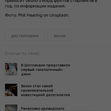
приносит около 5 млрд фунтов стерлингов в
год, по информации издания.
Фото: Phil Hearing on Unsplash.
дистиллерия
виски
Статьи по теме:
В Шотландии представили
первый «экологичный»
джин
Виски стал самой
привлекательной
инвестицией десятилетия
Ренессанс ирландского