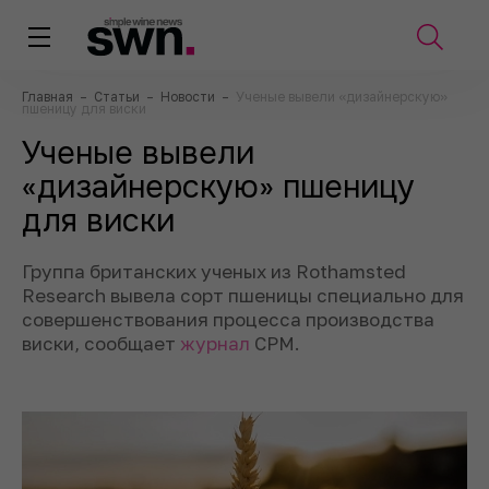
Главная
–
Статьи
–
Новости
–
Ученые вывели «дизайнерскую»
пшеницу для виски
Ученые вывели
«дизайнерскую» пшеницу
для виски
Группа британских ученых из Rothamsted
Research вывела сорт пшеницы специально для
совершенствования процесса производства
виски, сообщает
журнал
CPM.