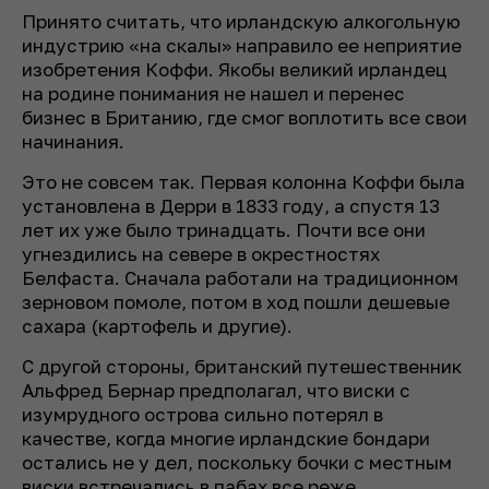
Принято считать, что ирландскую алкогольную
индустрию «на скалы» направило ее неприятие
изобретения Коффи. Якобы великий ирландец
на родине понимания не нашел и перенес
бизнес в Британию, где смог воплотить все свои
начинания.
Это не совсем так. Первая колонна Коффи была
установлена в Дерри в 1833 году, а спустя 13
лет их уже было тринадцать. Почти все они
угнездились на севере в окрестностях
Белфаста. Сначала работали на традиционном
зерновом помоле, потом в ход пошли дешевые
сахара (картофель и другие).
С другой стороны, британский путешественник
Альфред Бернар предполагал, что виски с
изумрудного острова сильно потерял в
качестве, когда многие ирландские бондари
остались не у дел, поскольку бочки с местным
виски встречались в пабах все реже.