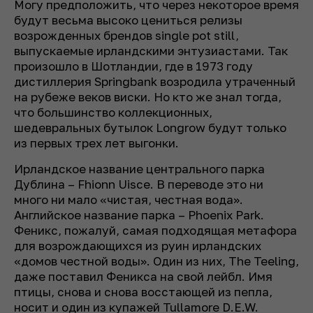
Могу предположить, что через некоторое время
будут весьма высоко цениться релизы
возрожденных брендов single pot still,
выпускаемые ирландскими энтузиастами. Так
произошло в Шотландии, где в 1973 году
дистиллерия Springbank возродила утраченный
на рубеже веков виски. Но кто же знал тогда,
что большинство коллекционных,
шедевральных бутылок Longrow будут только
из первых трех лет выгонки.
Ирландское название центрального парка
Дублина – Fhionn Uisce. В переводе это ни
много ни мало «чистая, честная вода».
Английское название парка – Phoenix Park.
Феникс, пожалуй, самая подходящая метафора
для возрождающихся из руин ирландских
«домов честной воды». Один из них, The Teeling,
даже поставил Феникса на свой лейбл. Имя
птицы, снова и снова восстающей из пепла,
носит и один из купажей Tullamore D.E.W.