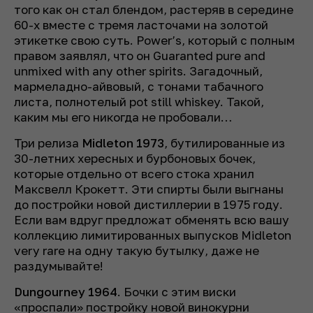
того как он стал блендом, растеряв в середине
60-х вместе с тремя ласточами на золотой
этикетке свою суть. Power’s, который с полным
правом заявлял, что он
Guaranted pure and
unmixed with any other spirits
. Загадочный,
мармеладно-айвовый, с тонами табачного
листа, полнотелый pot still whiskey. Такой,
каким мы его никогда не пробовали…
Три релиза
Midleton 1973
, бутилированные из
30-летних хересных и бурбоновых бочек,
которые отдельно от всего стока хранил
Максвелл Крокетт. Эти спирты были выгнаны
до постройки новой дистиллерии в 1975 году.
Если вам вдруг предложат обменять всю вашу
коллекцию лимитированных выпусков Midleton
very rare на одну такую бутылку, даже не
раздумывайте!
Dungourney 1964
. Бочки с этим виски
«проспали» постройку новой винокурни