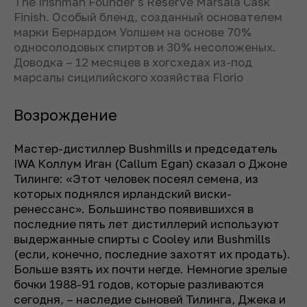
The Irishman Founder's Reserve Marsala Cask
Finish. Особый бленд, созданный основателем
марки Бернардом Уолшем на основе 70%
односолодовых спиртов и 30% несоложеных.
Доводка – 12 месяцев в хогсхедах из-под
марсалы сицилийского хозяйства Florio
Возрождение
Мастер-дистиллер Bushmills и
председатель
IWA Коллум Иган (Callum Egan) сказал о Джоне
Тилинге: «Этот человек посеял семена, из
которых поднялся ирландский виски-
ренессанс». Большинство появившихся в
последние пять лет дистиллерий используют
выдержанные спирты с Cooley или Bushmills
(если, конечно, последние захотят их продать).
Больше взять их почти негде. Немногие зрелые
бочки 1988-91 годов, которые разливаются
сегодня, – наследие сыновей Тилинга, Джека и