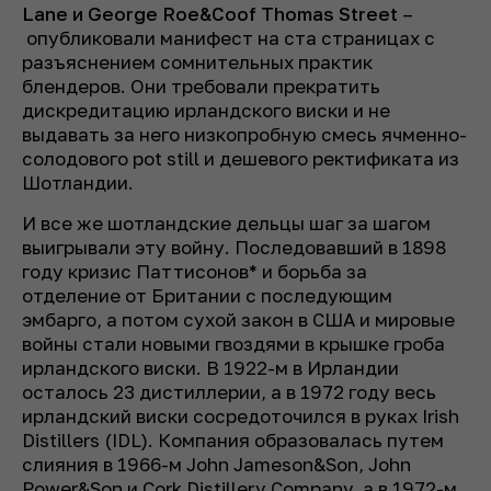
Lane и George Roe&Coof Thomas Street
–
опубликовали манифест на ста страницах с
разъяснением сомнительных практик
блендеров. Они требовали прекратить
дискредитацию ирландского виски и не
выдавать за него низкопробную смесь ячменно-
солодового pot still и дешевого ректификата из
Шотландии.
И все же шотландские дельцы шаг за шагом
выигрывали эту войну. Последовавший в 1898
году кризис Паттисонов* и борьба за
отделение от Британии c последующим
эмбарго, а потом сухой закон в США и мировые
войны стали новыми гвоздями в крышке гроба
ирландского виски. В 1922-м в Ирландии
осталось 23 дистиллерии, а в 1972 году весь
ирландский виски сосредоточился в руках Irish
Distillers (IDL). Компания образовалась путем
слияния в 1966-м John Jameson&Son, John
Power&Son и Cork Distillery Company, а в 1972-м