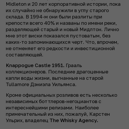
Midleton и 20 лет корпоративной истории, пока
их случайно не обнаружили в углу старого
склада. В 1994-м они были разлиты при
крепости всего 40% и названы по имени реки,
разделяющей старый и новый Мидлтон. Лично
мне этот виски показался пустоватым, без
каких-то запоминающихся черт. Что, впрочем,
не отменяет его редкости и инвестиционной
составляющей.
Knappogue Castle 1951.
Грааль
коллекционеров. Последние драгоценные
капли воды жизни, выгнанные на старой
Tullamore Дэниэла Уильямса.
Кроме официальных розливов есть несколько
независимых боттлеров-негоциантов с
интереснейшими релизами. Наиболее
примечательный из них, пожалуй, Карстен
Ульрих, владелец
The Whisky Agency.