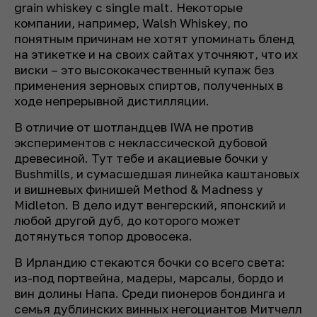
grain whiskey с single malt. Некоторые
компании, например, Walsh Whiskey, по
понятным причинам не хотят упоминать бленд
на этикетке и на своих сайтах уточняют, что их
виски – это высококачественный купаж без
применения зерновых спиртов, полученных в
ходе непрерывной дистилляции.
В отличие от шотландцев IWA не против
экспериментов с неклассической дубовой
древесиной. Тут тебе и акациевые бочки у
Bushmills, и сумаcшедшая линейка каштановых
и вишневых финишей Method & Madness у
Midleton. В дело идут венгерский, японский и
любой другой дуб, до которого может
дотянуться топор дровосека.
В Ирландию стекаются бочки со всего света:
из-под портвейна, мадеры, марсалы, бордо и
вин долины Напа. Среди пионеров бондинга и
семья дублинских винных негоциантов Митчелл