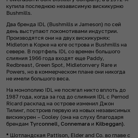
купила последнюю независимую вискикурню
Bushmills.
Два бренда IDL (Bushmills и Jameson) по сей
день выступают локомотивами индустрии.
Производятся они на двух вискикурнях:
Midleton в Корке на юге острова и Bushmills на
севере. В портфель IDL со времен большого
слияния 1966 года входят еще Paddy,
Redbreast, Green Spot, Midletonvery Rare и
Powers, но в коммерческом плане они никогда
не имели большого веса.
На монополию IDL не посягал никто вплоть до
1987 года, когда за год до слияния IDL с Pernod
Ricard расклад на острове изменил Джон
Тилинг, построив первую из новых независимых
вискикурен – Cooley (она на слуху благодаря
брендам
Tyrconnell, Connemara
и
Kilbeggan)
.
*
Шотландская Pattison, Elder and Co. во главе с