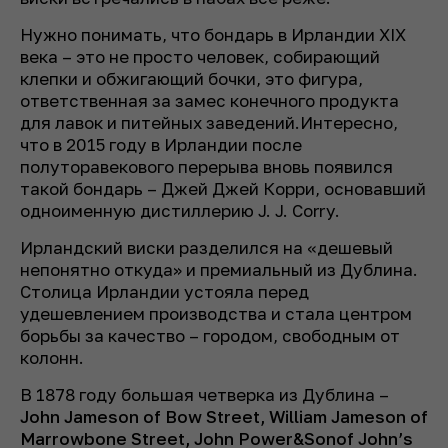
Нужно понимать, что бондарь в Ирландии XIX
века – это не просто человек, собирающий
клепки и обжигающий бочки, это фигура,
ответственная за замес конечного продукта
для лавок и питейных заведений.Интересно,
что в 2015 году в Ирландии после
полуторавекового перерыва вновь появился
такой бондарь – Джей Джей Корри, основавший
одноименную дистиллерию J. J. Corry.
Ирландский виски разделился на «дешевый
непонятно откуда» и премиальный из Дублина.
Столица Ирландии устояла перед
удешевлением производства и стала центром
борьбы за качество – городом, свободным от
колонн.
В 1878 году большая четверка из Дублина –
John Jameson of Bow Street, William Jameson of
Marrowbone Street, John Power&Sonof John’s