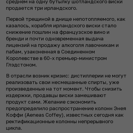
среднем на одну бутылку шотландского виски
продается три ирландского.
Первой трещиной в днище непотопляемого, как
казалось, корабля ирландского виски стало
снижение пошлин на французское вино и
бренди и почти одновременная выдача
лицензий на продажу алкоголя лавочникам и
пабам, узаконенная в Соединенном
Королевстве в 60-х премьер-министром
Глэдстоном.
В отрасли возник кризис: дистиллерии не могут
реализовать свои несмешанные спирты, уже
произведенные на тот момент. Чтобы снизить
издержки, продавцы виски замешивают
продукт сами. Желание сэкономить
предопределило распространение колонн Энея
Коффи (Aeneas Coffey), известных сегодня как
ректификационные колонны непрерывного
цикла.