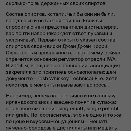
сколько-то выдержанных своих спиртов.
Состав спиртов, кстати, чьи бы они ни были,
всегда был и остается тайной. Если вы
спросите о нем представителя дистиллерии,
вас почти наверняка ждет ответ лукавый и
уклончивый. Первым открыто указал состав
спиртов в своем виски Джей Джей Корри.
Окрытость и прозрачность – вот к чему сейчас
стремится основной регулятор отрасли IWA.
В 2014-м, в год своего основания, ассоциация
закрепила это понятие в основополагающем
документе – Irish Whiskey Technical File. Хотя
некоторые моменты и вызывают вопросы.
Например, весьма категорично и не в пользу
ирландского виски введено понятие купажа:
это любое смешение singlemalt, single pot still
или grain. Но, согласитесь, это не одно и то же
по цене и вкусовым ощущениям – мешать
ячменно-солодовые дистилляты или мешать