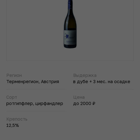
Регион
Выдержка
Терменрегион, Австрия
в дубе + 3 мес. на осадке
Сорт
Цена
ротгипфлер, цирфандлер
до 2000 ₽
Крепость
12,5%