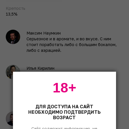
Крепость
13,5%
Максим Наумкин
Серьезное и в аромате, и во вкусе. С ним
стоит поработать либо с большим бокалом,
либо с аэрацией.
Илья Кирилин
Красиво сделанное вино, завлекае­т
странностью. Минеральность? Может быть.
18+
Вкус хорошо скроен, яблоки с корицей,
зеленые и белые, перец белый, немного
зелени.
ДЛЯ ДОСТУПА НА САЙТ
НЕОБХОДИМО ПОДТВЕРДИТЬ
Александр Купцов
ВОЗРАСТ
Если предложить его к шашлыку из свиной
шейки, оно сразу заиграет.
Сайт содержит информацию, не