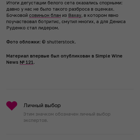
Итоги дегустации белого сета оказались спорными:
давно у нас не было такого разброса в оценках.
Бочковой
совиньон блан
из
Вахау
, в котором явно
поучаствовал ботритис, смутил многих, а для Дениса
Руденко стал лидером.
Фото обложки:
© shutterstock.
Материал впервые был опубликован в Simple Wine
News
№ 121
.
Личный выбор
Этим значком обозначен личный выбор
экспертов.