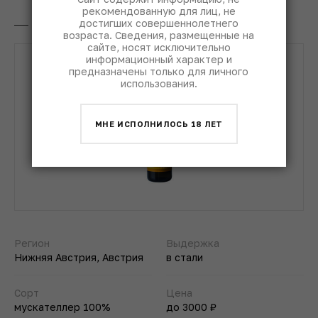
рекомендованную для лиц, не
достигших совершеннолетнего
Weingut Nastl Muskateller 2017
возраста. Сведения, размещенные на
сайте, носят исключительно
информационный характер и
предназначены только для личного
использования.
МНЕ ИСПОЛНИЛОСЬ 18 ЛЕТ
Регион
Выдержка
Нижняя Австрия, Австрия
в стали
Сорт
Цена
мускателлер 100%
до 3000 ₽