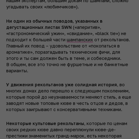
нашим экспертам, большим докам по Шампани, сложно
угадывать своих «любимчиков»).
Ни один из обычных поводов, указанных в
дегустационных листах SWN
(«аперитив»,
«гастрономический ужин», «свидание», «black tie») не
подходит к большей части
шампанских
от рекольтанов.
Главный их повод – удовольствие от «покопаться в
ароматике», поразгадывать технические фичи, для
этого и ты сам должен быть в теме, и собеседники.
В общем, все это точно не фуршетные и не банкетные
варианты.
У движения рекольтанов уже солидная история
, во
многих домах дело перешло к следующим поколениям,
которые порой до неузнаваемости меняют стиль, а еще
заводят новые топовые кюве в честь отцов и дедов, в
которых заигрывают с консервативными техниками.
Некоторые культовые рекольтаны
, которые по ценам
своих редких кюве давно переплюнули кюве-де-
престижи знаменитых гранд-марок, есть некоторая