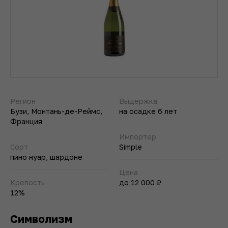
Регион
Выдержка
Бузи, Монтань-де-Реймс,
на осадке 6 лет
Франция
Импортер
Сорт
Simple
пино нуар, шардоне
Цена
Крепость
до 12 000 ₽
12%
Символизм