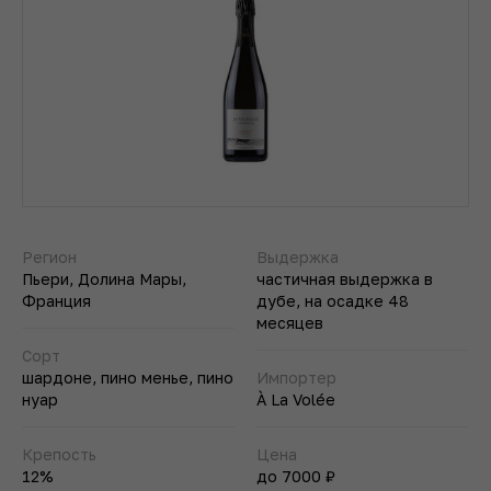
Регион
Выдержка
Пьери, Долина Мары,
частичная выдержка в
Франция
дубе, на осадке 48
месяцев
Сорт
шардоне, пино менье, пино
Импортер
нуар
À La Volée
Крепость
Цена
12%
до 7000 ₽