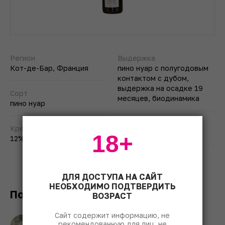
Регион
Выдержка
Кот-де-Бар, Франция
пино нуар с полугодовым
контактом с дубом,
выдержка на осадке 19
Сорт
месяцев, биодинамика
пино нуар
Импортер
Крепость
À La Volée
18+
12%
Цена
до 8000 ₽
ДЛЯ ДОСТУПА НА САЙТ
НЕОБХОДИМО ПОДТВЕРДИТЬ
Постмодернизм
ВОЗРАСТ
Сайт содержит информацию, не
Влада Лесниченко
рекомендованную для лиц, не