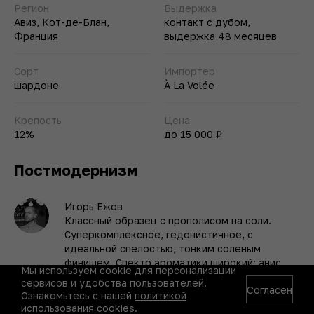
Регион
Выдержка
Авиз, Кот-де-Блан,
контакт с дубом,
Франция
выдержка 48 месяцев
Сорт
Импортер
шардоне
À Lа Volée
Крепость
Цена
12%
до 15 000 ₽
Постмодернизм
Игорь Ежов
Классный образец с прополисом на соли.
Суперкомплексное, гедонистичное, с
идеальной спелостью, тонким соленым
финишем. Спектр ароматики широкий: анис,
Мы используем cookie для персонализации
хвойные, шалфей. С одним бокалом можно
сервисов и удобства пользователей.
Согласен
сидеть целый день.
Ознакомьтесь с нашей
политикой
использования cookies
.