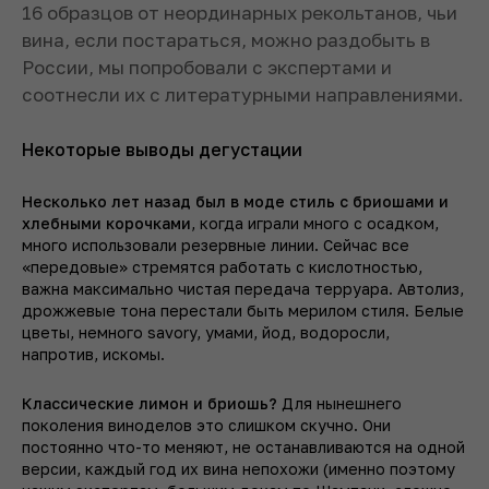
16 образцов от неординарных рекольтанов, чьи
вина, если постараться, можно раздобыть в
России, мы попробовали с экспертами и
соотнесли их с литературными направлениями.
Некоторые выводы дегустации
Несколько лет назад был в моде стиль с бриошами и
хлебными корочками
, когда играли много с осадком,
много использовали резервные линии. Сейчас все
«передовые» стремятся работать с кислотностью,
важна максимально чистая передача терруара. Автолиз,
дрожжевые тона перестали быть мерилом стиля. Белые
цветы, немного savory, умами, йод, водоросли,
напротив, искомы.
Классические лимон и бриошь?
Для нынешнего
поколения виноделов это слишком скучно. Они
постоянно что-то меняют, не останавливаются на одной
версии, каждый год их вина непохожи (именно поэтому