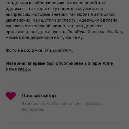
тенденция к забронзовению. Их кюве порой так
идеальны, что теряют ту непредсказуемость и
экспрессию, которые знатоки так любят в авторских
шампанских. Как шутили эксперты, «девушку сделали
уж слишком красивой, видно, что это дорого и
престижно, но где же чувства?». «Рука Спешиал-Клаба»,
– еще одна дефиниция на ту же тему.
Фото на обложке:
© архив SWN.
Материал впервые был опубликован в Simple Wine
News
№136
.
Личный выбор
Этим значком обозначен личный выбор
экспертов.