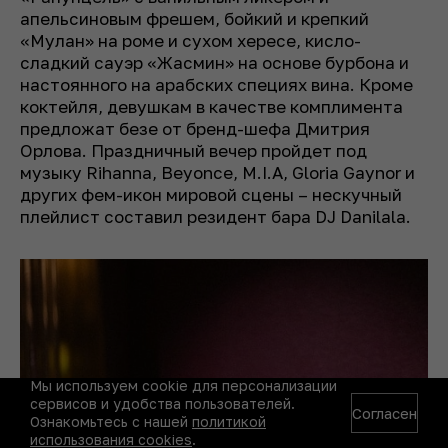
апельсиновым фрешем, бойкий и крепкий
«Мулан» на роме и сухом хересе, кисло-
сладкий сауэр «Жасмин» на основе бурбона и
настоянного на арабских специях вина. Кроме
коктейля, девушкам в качестве комплимента
предложат безе от бренд-шефа Дмитрия
Орлова. Праздничный вечер пройдет под
музыку Rihanna, Beyonce, M.I.A, Gloria Gaynor и
других фем-икон мировой сцены – нескучный
плейлист составил резидент бара DJ Danilala.
Мы используем cookie для персонализации
сервисов и удобства пользователей.
Согласен
Ознакомьтесь с нашей
политикой
использования cookies
.