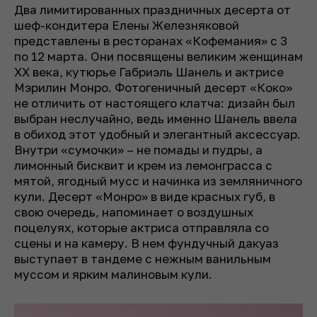
Два лимитированных праздничных десерта от
шеф-кондитера Елены Железняковой
представлены в ресторанах «Кофемания» с 3
по 12 марта. Они посвящены великим женщинам
XX века, кутюрье Габриэль Шанель и актрисе
Мэрилин Монро. Фотогеничный десерт «Коко»
не отличить от настоящего клатча: дизайн был
выбран неслучайно, ведь именно Шанель ввела
в обиход этот удобный и элегантный аксессуар.
Внутри «сумочки» – не помады и пудры, а
лимонный бисквит и крем из лемонграсса с
мятой, ягодный мусс и начинка из земляничного
кули. Десерт «Монро» в виде красных губ, в
свою очередь, напоминает о воздушных
поцелуях, которые актриса отправляла со
сцены и на камеру. В нем фундучный дакуаз
выступает в тандеме с нежным ванильным
муссом и ярким малиновым кули.