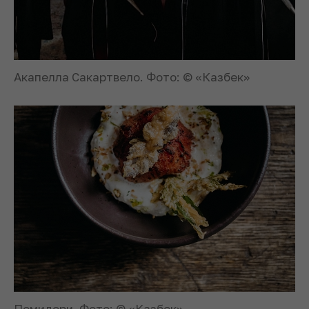
Акапелла Сакартвело. Фото: © «Казбек»
Помидори. Фото: © «Казбек»