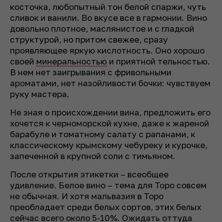
косточка, любопытный тон белой спаржи, чуть
сливок и ванили. Во вкусе все в гармонии. Вино
довольно плотное, маслянистое и с гладкой
структурой, но притом свежее, сразу
проявляющее яркую кислотность. Оно хорошо
своей
минеральностью
и приятной тельностью.
В нем нет заигрывания с фривольными
ароматами, нет назойливости бочки: чувствуем
руку мастера.
Не зная о происхождении вина, предложить его
хочется к черноморской кухне, даже к жареной
барабуле и томатному салату с рапанами, к
классическому крымскому чебуреку и курочке,
запеченной в крупной соли с тимьяном.
После открытия этикетки – всеобщее
удивление. Белое вино – тема для Торо совсем
не обычная. И хотя мальвазия в Торо
преобладает среди белых сортов, этих белых
сейчас всего около 5-10%. Ожидать оттуда