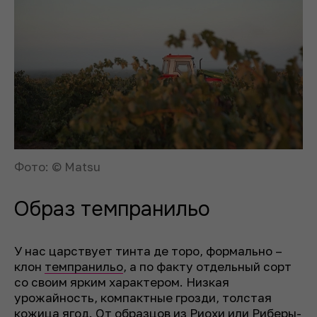
Фото: © Matsu
Образ темпранильо
У нас царствует тинта де торо, формально –
клон
темпранильо
, а по факту отдельный сорт
со своим ярким характером. Низкая
урожайность, компактные грозди, толстая
кожица ягод. От образцов из Риохи или Риберы-