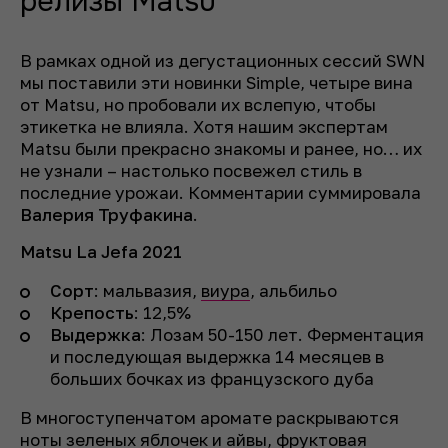
релизы Matsu
В рамках одной из дегустационных сессий SWN
мы поставили эти новинки Simple, четыре вина
от Matsu, но пробовали их вслепую, чтобы
этикетка не влияла. Хотя нашим экспертам
Matsu были прекрасно знакомы и ранее, но… их
не узнали – настолько посвежел стиль в
последние урожаи. Комментарии суммировала
Валерия Труфакина
.
Matsu La Jefa 2021
Сорт
: мальвазия,
виура
, альбильо
Крепость
: 12,5%
Выдержка
: Лозам 50-150 лет. Ферментация
и последующая выдержка 14 месяцев в
больших бочках из французского дуба
В многоступенчатом аромате раскрываются
ноты зеленых яблочек и айвы, фруктовая