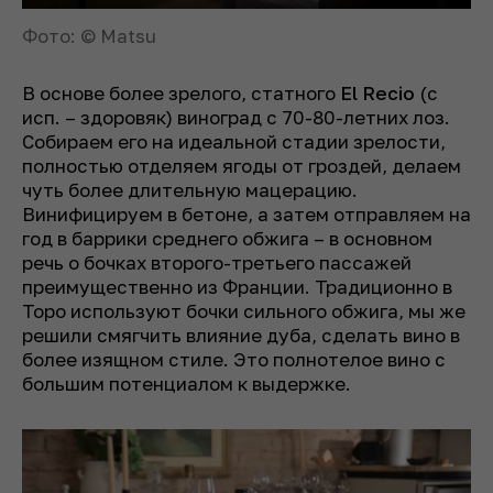
Фото: © Matsu
В основе более зрелого, статного
El Recio
(
с
исп. – здоровяк
)
виноград с 70-80-летних лоз.
Собираем его на идеальной стадии зрелости,
полностью отделяем ягоды от гроздей, делаем
чуть более длительную мацерацию.
Винифицируем в бетоне, а затем отправляем на
год в баррики среднего обжига – в основном
речь о бочках второго-третьего пассажей
преимущественно из Франции. Традиционно в
Торо используют бочки сильного обжига, мы же
решили смягчить влияние дуба, сделать вино в
более изящном стиле. Это полнотелое вино с
большим потенциалом к выдержке.