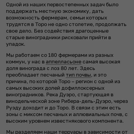
Одной из наших первостепенных задач было
поддержать местную экономику, дать
возможность фермерам, семьи которых
трудятся в Торо не одно столетие, продолжать
свое дело. Без содействия драгоценные
старые виноградники рисковали прийти в
упадок.
Мы работаем со 180 фермерами из разных
коммун, у нас в
аппелласьоне
самая высокая
доля винограда с лоз 80 лет. Здесь
преобладает песчаный
тип почвы
, и это
причина, по которой Торо – регион с одной из
самых высоких долей дофиллоксерных
виноградников. Река Дуэро, стартующая в
винодельческой зоне Рибера-дель-Дуэро, через
Руэду доходит и до Торо. В связи с этим есть
зоны с миксом песчаных и аллювиальных почв, с
высоким уровнем известнякового компонента.
Мы разделяем наши терруары в зависимости от