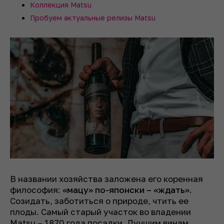
Коллекция Matsu
Пробуем актуальные релизы Matsu
В названии хозяйства заложена его коренная
философия:
«мацу» по-японски – «ждать»
.
Созидать, заботиться о природе, чтить ее
плоды. Cамый старый участок во владении
Matsu – 1870 года посадки. Лучшим винам