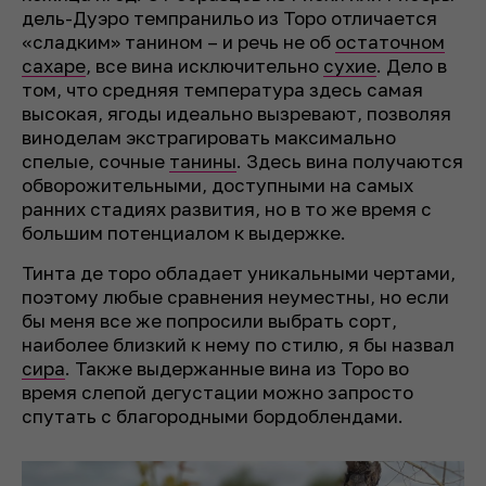
дель-Дуэро темпранильо из Торо отличается
«сладким» танином – и речь не об
остаточном
сахаре
, все вина исключительно
сухие
. Дело в
том, что средняя температура здесь самая
высокая, ягоды идеально вызревают, позволяя
виноделам экстрагировать максимально
спелые, сочные
танины
. Здесь вина получаются
обворожительными, доступными на самых
ранних стадиях развития, но в то же время с
большим потенциалом к выдержке.
Тинта де торо обладает уникальными чертами,
поэтому любые сравнения неуместны, но если
бы меня все же попросили выбрать сорт,
наиболее близкий к нему по стилю, я бы назвал
сира
. Также выдержанные вина из Торо во
время слепой дегустации можно запросто
спутать с благородными бордоблендами.