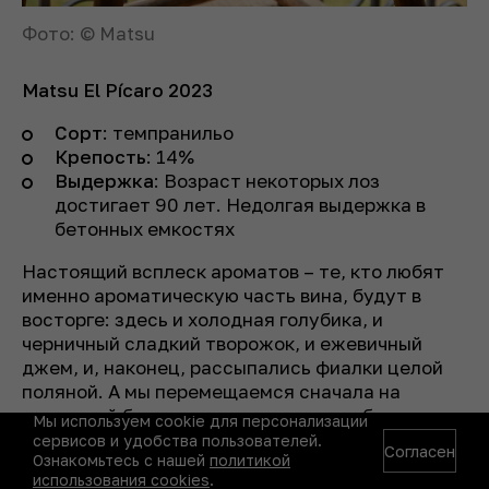
Фото: © Matsu
Matsu El Pícaro 2023
Сорт
: темпранильо
Крепость
: 14%
Выдержка
: Возраст некоторых лоз
достигает 90 лет. Недолгая выдержка в
бетонных емкостях
Настоящий всплеск ароматов – те, кто любят
именно ароматическую часть вина, будут в
восторге: здесь и холодная голубика, и
черничный сладкий творожок, и ежевичный
джем, и, наконец, рассыпались фиалки целой
поляной. А мы перемещаемся сначала на
глинистый берег, потом на поле перебираем
Мы используем cookie для персонализации
каменистую минеральность. Внезапно –
сервисов и удобства пользователей.
Согласен
Ознакомьтесь с нашей
политикой
чистенькие овощные ряды Даниловского рынка.
использования cookies
.