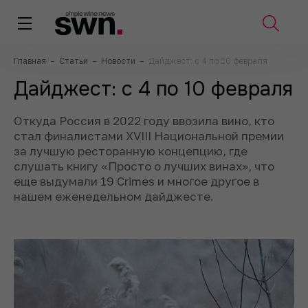
Главная
–
Статьи
–
Новости
–
Дайджест: с 4 по 10 февраля
Дайджест: с 4 по 10 февраля
Откуда Россия в 2022 году ввозила вино, кто
стал финалистами XVIII Национальной премии
за лучшую ресторанную концепцию, где
слушать книгу «Просто о лучших винах», что
еще выдумали 19 Crimes и многое другое в
нашем еженедельном дайджесте.