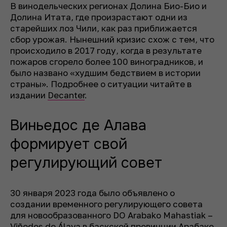
В винодельческих регионах Долина Био-Био и
Долина Итата, где произрастают одни из
старейших лоз Чили, как раз приближается
сбор урожая. Нынешний кризис схож с тем, что
происходило в 2017 году, когда в результате
пожаров сгорело более 100 виноградников, и
было названо «худшим бедствием в истории
страны». Подробнее о ситуации читайте в
издании
Decanter
.
Виньедос де Алава
формирует свой
регулирующий совет
30 января 2023 года было объявлено о
создании временного регулирующего совета
для новообразованного DO Arabako Mahastiak –
Viñedos de Álava в баскской провинции Арабако