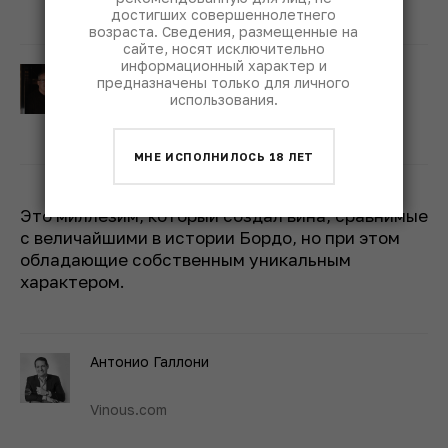
достигших совершеннолетнего
возраста. Сведения, размещенные на
сайте, носят исключительно
информационный характер и
Джеймс Саклинг
предназначены только для личного
использования.
JamesSuckling.com
МНЕ ИСПОЛНИЛОСЬ 18 ЛЕТ
Это миллезим, который создал вина, сравнимые
с величайшими в истории Бордо, но при этом
обладающие собственным уникальным
характером.
Антонио Галлони
Vinous.com