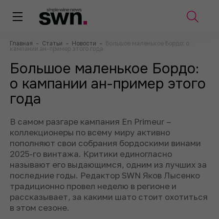
Главная
–
Статьи
–
Новости
–
Большое маленькое Бордо: о
кампании ан-пример этого года
Большое маленькое Бордо:
о кампании ан-пример этого
года
В самом разгаре кампания En Primeur –
коллекционеры по всему миру активно
пополняют свои собрания бордоскими винами
2025-го винтажа. Критики единогласно
называют его выдающимся, одним из лучших за
последние годы. Редактор SWN Яков Лысенко
традиционно провел неделю в регионе и
рассказывает, за какими шато стоит охотиться
в этом сезоне.