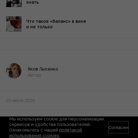
знать
Что такое «баланс» в вине
и не только
Яков Лысенко
Автор
01 июня 2026
Мы используем cookie для персонализации
сервисов и удобства пользователей.
Согласен
Ознакомьтесь с нашей
политикой
использования cookies
.