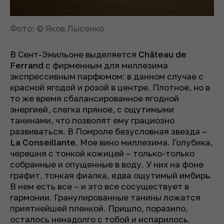
Фото: © Яков Лысенко
В Сент-Эмильоне выделяется
Château de
Ferrand
с фирменным для миллезима
экспрессивным парфюмом: в данном случае с
красной ягодой и розой в центре. Плотное, но в
то же время сбалансированное ягодной
энергией, слегка пряное, с ощутимыми
танинами, что позволят ему грациозно
развиваться. В Помроле безусловная звезда –
La Conseillante
. Мое вино миллезима. Голубика,
черешня с тонкой кожицей – только-только
собранные и опущенные в воду. У них на фоне
графит, тонкая фиалка, едва ощутимый имбирь.
В нем есть все – и это все сосуществует в
гармонии. Гранулированные танины ложатся
приятнейшей пленкой. Пришло, поразило,
осталось ненадолго с тобой и испарилось.