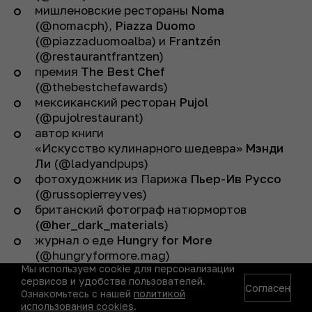
мишленовские рестораны
Noma
(@nomacph),
Piazza Duomo
(@piazzaduomoalba) и
Frantzén
(@restaurantfrantzen)
премия
The Best Chef
(@thebestchefawards)
мексиканский ресторан
Pujol
(@pujolrestaurant)
автор книги
«Искусство кулинарного шедевра»
Мэнди
Ли
(@ladyandpups)
фотохудожник из Парижа
Пьер-Ив Руссо
(@russopierreyves)
британский фотограф натюрмортов
(
@her_dark_materials
)
журнал о еде
Hungry for More
(@hungryformore.mag)
Мы используем cookie для персонализации
* Организация Meta, а также ее продукты
сервисов и удобства пользователей.
Согласен
Ознакомьтесь с нашей
политикой
Instagram и Facebook, признаны
использования cookies
.