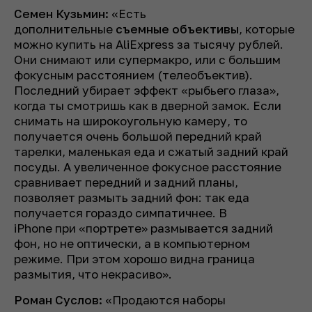
Семен Кузьмин:
«Есть
дополнительные
съемные объективы
, которые
можно купить на AliExpress за тысячу рублей.
Они снимают или супермакро, или с большим
фокусным расстоянием (телеобъектив).
Последний убирает эффект «рыбьего глаза»,
когда ты смотришь как в дверной замок. Если
снимать на широкоугольную камеру, то
получается очень большой передний край
тарелки, маленькая еда и сжатый задний край
посуды. А увеличенное фокусное расстояние
сравнивает передний и задний планы,
позволяет размыть задний фон: так еда
получается гораздо симпатичнее. В
iPhone при «портрете» размывается задний
фон, но не оптически, а в компьютерном
режиме. При этом хорошо видна граница
размытия, что некрасиво».
Роман Суслов:
«Продаются наборы