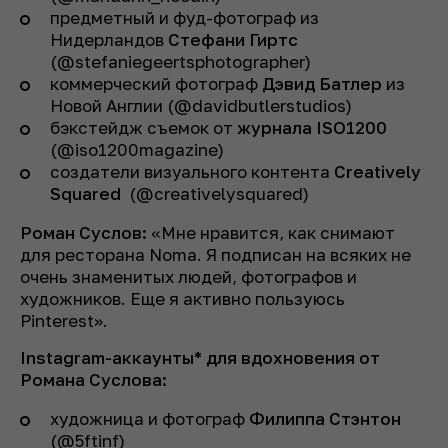
предметный и фуд-фотограф из
Нидерландов
Стефани Гиртс
(@stefaniegeertsphotographer)
коммерческий фотограф
Дэвид Батлер
из
Новой Англии (@davidbutlerstudios)
бэкстейдж съемок от
журнала ISO1200
(@iso1200magazine)
создатели визуального контента
Creatively
Squared
(@creativelysquared)
Роман Суслов:
«Мне нравится, как снимают
для ресторана Noma. Я подписан на всяких не
очень знаменитых людей, фотографов и
художников. Еще я активно пользуюсь
Pinterest».
Instagram-аккаунты* для вдохновения от
Романа Суслова:
художница и фотограф
Филиппа Стэнтон
(@5ftinf)