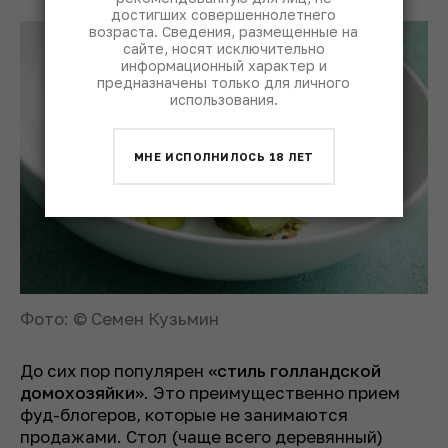
достигших совершеннолетнего
возраста. Сведения, размещенные на
сайте, носят исключительно
информационный характер и
предназначены только для личного
использования.
МНЕ ИСПОЛНИЛОСЬ 18 ЛЕТ
Фото: © Семен Кузьмин
До сих пор популярен
«стиль голландской
домохозяйки»
. Это преимущественно прием
фуд-блогеров, которые не занимаются
продажами. Стол (чаще всего деревянный)