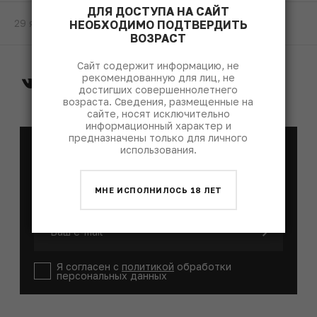
ДЛЯ ДОСТУПА НА САЙТ
29 января 2020
НЕОБХОДИМО ПОДТВЕРДИТЬ
ВОЗРАСТ
Сайт содержит информацию, не
рекомендованную для лиц, не
достигших совершеннолетнего
возраста. Сведения, размещенные на
сайте, носят исключительно
информационный характер и
предназначены только для личного
E-mail рассылка
использования.
Каждый понедельник мы присылаем лучшие
материалы недели
МНЕ ИСПОЛНИЛОСЬ 18 ЛЕТ
Я согласен с
политикой
обработки
персональных данных