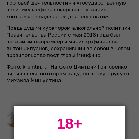
торговой деятельности» и «государственную
политику в сфере совершенствования
контрольно-надзорной деятельности».
Предыдущим куратором алкогольной политики
Правительства России с мая 2018 года был
первый вице-премьер и министр финансов
Антон Силуанов, сохранивший за собой в новом
правительстве пост главы Минфина.
Фото: kremlin.ru. На фото Дмитрий Григоренко
пятый слева во втором ряду, по правую руку от
Михаила Мишустина.
Александр Бычков
18+
Руководитель контент-отдела