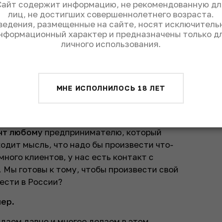
Сайт содержит информацию, не рекомендованную дл
лиц, не достигших совершеннолетнего возраста.
ведения, размещенные на сайте, носят исключитель
нформационный характер и предназначены только д
личного использования.
МНЕ ИСПОЛНИЛОСЬ 18 ЛЕТ
ент любому
предпринимателю, который
одит мысль, что надо бы произвести что-
много клиентов, у нас есть контакт с
 Мы готовы к тому, чтобы произвести свой
ести в России?
мер.
даем давно и многое делаем в этом