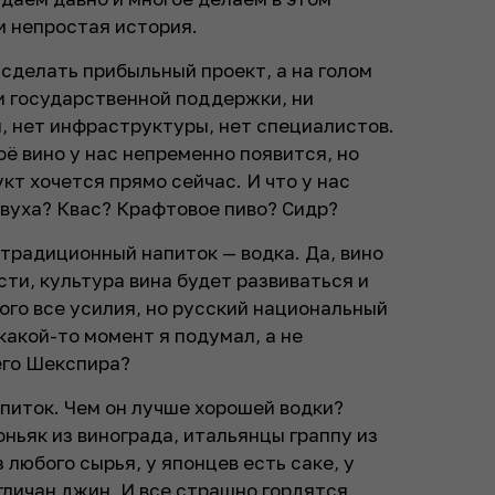
и непростая история.
 сделать прибыльный проект, а на голом
и государственной поддержки, ни
, нет инфраструктуры, нет специалистов.
ё вино у нас непременно появится, но
кт хочется прямо сейчас. И что у нас
овуха? Квас? Крафтовое пиво? Сидр?
 традиционный напиток — водка. Да, вино
сти, культура вина будет развиваться и
ого все усилия, но русский национальный
в какой-то момент я подумал, а не
его Шекспира?
апиток. Чем он лучше хорошей водки?
ньяк из винограда, итальянцы граппу из
любого сырья, у японцев есть саке, у
нгличан джин. И все страшно гордятся