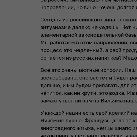
направлении, но вино —очень долгая 
Сегодня из российского вина сложно
энтузиазме далеко не уедешь. Нет н
элементарной законодательной базы
Мы работаем в этом направлении, сво
процесс это медленный, а свой проду
остаётся из русских напитков? Мед
Всё это очень частные истории. Наш
востребовано, оно растёт и будет ра
дальше, и мы будем прилагать для эт
напиток, как ни крути, это водка. И 
замахнуться ли нам на Вильяма наш
У каждой нации есть свой крепкий н
Ничем не лучше. Французы делают ко
виноградного жмыха, немцы шнапс из 
чехов пиво, у шотландцев виски, у а