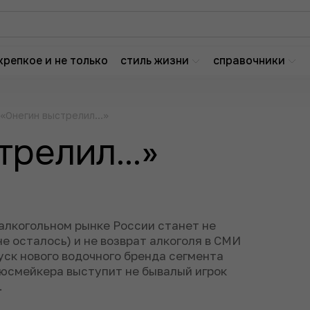
крепкое и не только
стиль жизни
справочники
«Онегин выстрелил…»
трелил…»
 алкогольном рынке России станет не
е осталось) и не возврат алкоголя в СМИ
уск нового водочного бренда сегмента
ьюсмейкера выступит не бывалый игрок
.