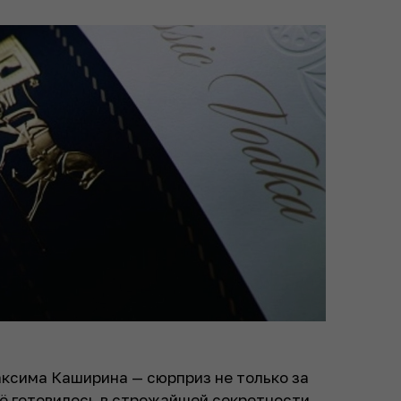
аксима Каширина — сюрприз не только за
сё готовилось в строжайшей секретности.