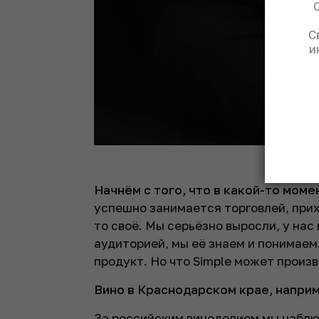
С
и
Начнём с того, что в какой-то мом
успешно занимается торговлей, прих
то своё. Мы серьёзно выросли, у нас 
аудиторией, мы её знаем и понимаем.
продукт. Но что Simple может произв
Вино в Краснодарском крае, напри
За российским виноделием мы наблю