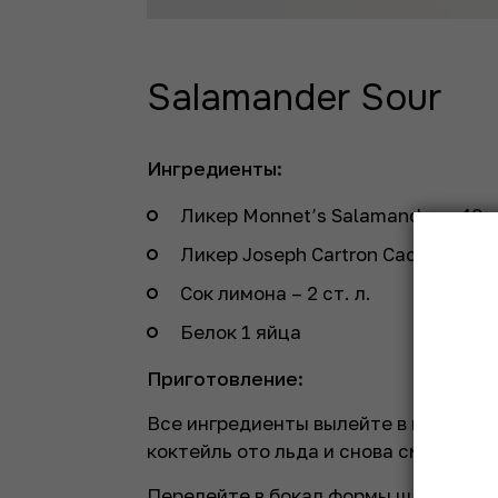
Salamander Sour
Ингредиенты:
Ликер Monnet’s Salamander – 40 
Ликер Joseph Cartron Cacao Blanc 
Сок лимона – 2 ст. л.
Белок 1 яйца
Приготовление:
Все ингредиенты вылейте в шейкер 
коктейль ото льда и снова смешайте
Перелейте в бокал формы шале и укр