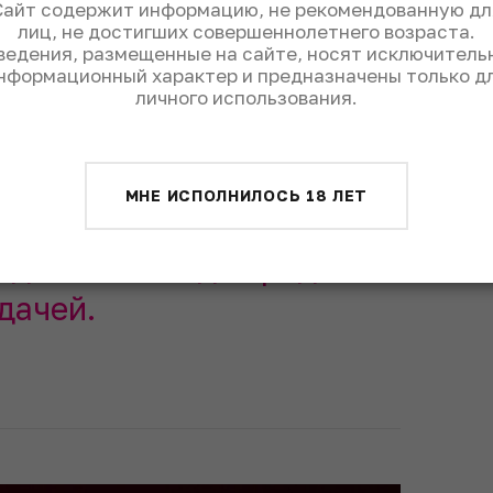
Сайт содержит информацию, не рекомендованную дл
лиц, не достигших совершеннолетнего возраста.
ведения, размещенные на сайте, носят исключитель
нформационный характер и предназначены только д
личного использования.
Monnet’s Salamander
МНЕ ИСПОЛНИЛОСЬ 18 ЛЕТ
ом виде. Просто хорошо
и добавьте лед перед
дачей.