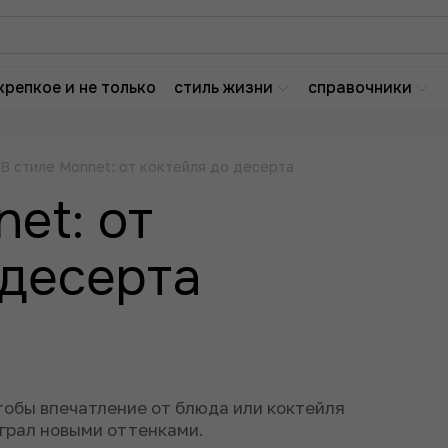
крепкое и не только
стиль жизни
справочники
В стиле Monnet: от коктейля до десерта
et: от
 десерта
тобы впечатление от блюда или коктейля
играл новыми оттенками.