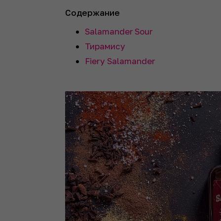
Содержание
Salamander Sour
Тирамису
Fiery Salamander