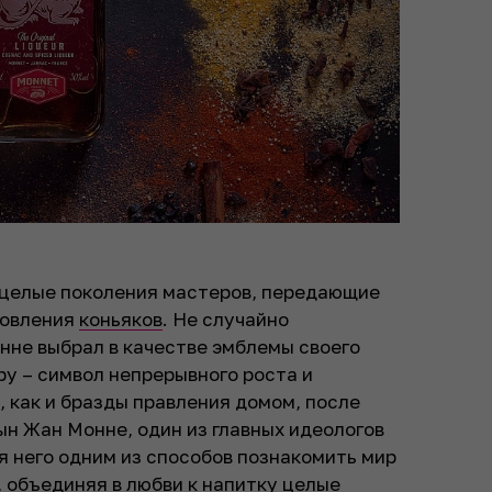
т целые поколения мастеров, передающие
товления
коньяков
. Не случайно
нне выбрал в качестве эмблемы своего
у – символ непрерывного роста и
 как и бразды правления домом, после
ын Жан Монне, один из главных идеологов
я него одним из способов познакомить мир
 объединяя в любви к напитку целые