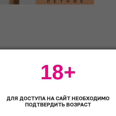
мл
– 15 мл
18+
ДЛЯ ДОСТУПА НА САЙТ НЕОБХОДИМО
со льдом и смешайте. Отфильтруйте
ПОДТВЕРДИТЬ ВОЗРАСТ
 в шейкере.
асьте цветком перед подачей.