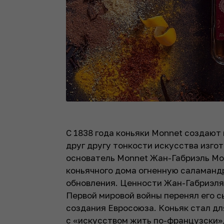
С 1838 года коньяки Monnet создаю
друг другу тонкости искусства изго
основатель Monnet Жан-Габриэль Мо
коньячного дома огненную саламандр
обновления. Ценности Жан-Габриэля,
Первой мировой войны перенял его с
создания Евросоюза. Коньяк стал дл
с «искусством жить по-французски»,