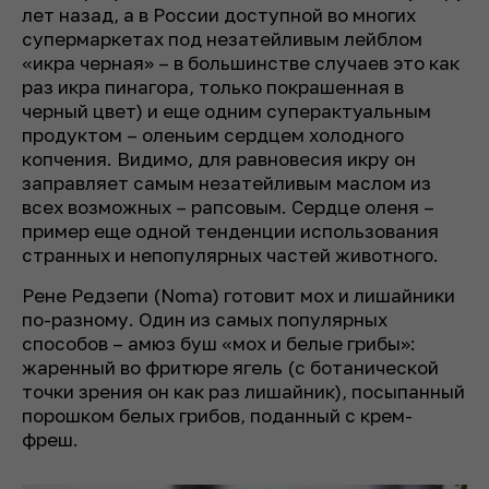
лет назад, а в России доступной во многих
супермаркетах под незатейливым лейблом
«икра черная» – в большинстве случаев это как
раз икра пинагора, только покрашенная в
черный цвет) и еще одним суперактуальным
продуктом – оленьим сердцем холодного
копчения. Видимо, для равновесия икру он
заправляет самым незатейливым маслом из
всех возможных – рапсовым. Сердце оленя –
пример еще одной тенденции использования
странных и непопулярных частей животного.
Рене Редзепи (Noma) готовит мох и лишайники
по-разному. Один из самых популярных
способов – амюз буш «мох и белые грибы»:
жаренный во фритюре ягель (с ботанической
точки зрения он как раз лишайник), посыпанный
порошком белых грибов, поданный с крем-
фреш.