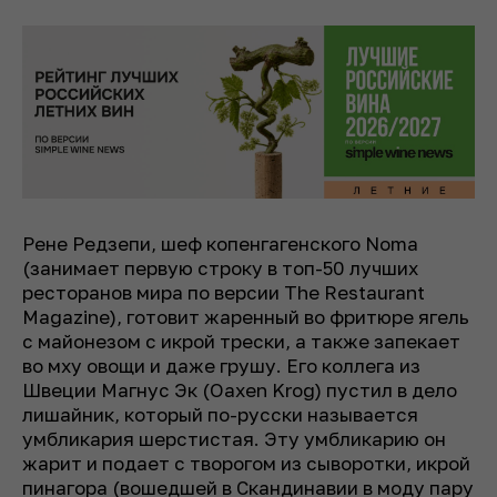
Рене Редзепи, шеф копенгагенского Noma
(занимает первую строку в топ-50 лучших
ресторанов мира по версии The Restaurant
Magazine), готовит жаренный во фритюре ягель
с майонезом с икрой трески, а также запекает
во мху овощи и даже грушу. Его коллега из
Швеции Магнус Эк (Oaxen Krog) пустил в дело
лишайник, который по-русски называется
умбликария шерстистая. Эту умбликарию он
жарит и подает с творогом из сыворотки, икрой
пинагора (вошедшей в Скандинавии в моду пару