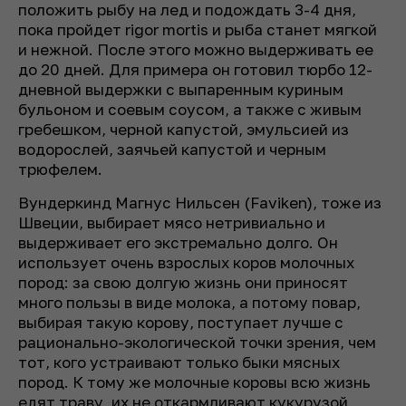
положить рыбу на лед и подождать 3-4 дня,
пока пройдет rigor mortis и рыба станет мягкой
и нежной. После этого можно выдерживать ее
до 20 дней. Для примера он готовил тюрбо 12-
дневной выдержки с выпаренным куриным
бульоном и соевым соусом, а также с живым
гребешком, черной капустой, эмульсией из
водорослей, заячьей капустой и черным
трюфелем.
Вундеркинд Магнус Нильсен (Faviken), тоже из
Швеции, выбирает мясо нетривиально и
выдерживает его экстремально долго. Он
использует очень взрослых коров молочных
пород: за свою долгую жизнь они приносят
много пользы в виде молока, а потому повар,
выбирая такую корову, поступает лучше с
рационально-экологической точки зрения, чем
тот, кого устраивают только быки мясных
пород. К тому же молочные коровы всю жизнь
едят траву, их не откармливают кукурузой,