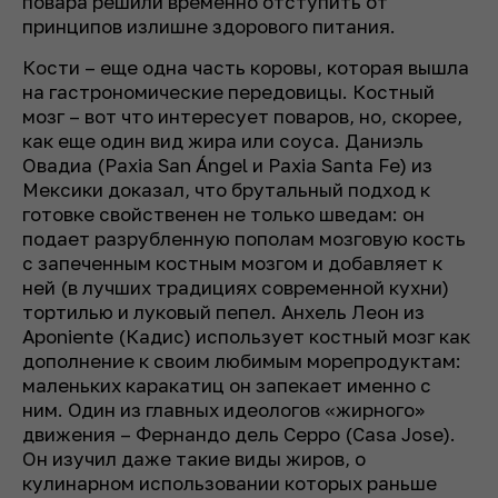
повара решили временно отступить от
принципов излишне здорового питания.
Кости – еще одна часть коровы, которая вышла
на гастрономические передовицы. Костный
мозг – вот что интересует поваров, но, скорее,
как еще один вид жира или соуса. Даниэль
Овадиа (Paxia San Ángel и Paxia Santa Fe) из
Мексики доказал, что брутальный подход к
готовке свойственен не только шведам: он
подает разрубленную пополам мозговую кость
с запеченным костным мозгом и добавляет к
ней (в лучших традициях современной кухни)
тортилью и луковый пепел. Анхель Леон из
Aponiente (Кадис) использует костный мозг как
дополнение к своим любимым морепродуктам:
маленьких каракатиц он запекает именно с
ним. Один из главных идеологов «жирного»
движения – Фернандо дель Серро (Casa Jose).
Он изучил даже такие виды жиров, о
кулинарном использовании которых раньше