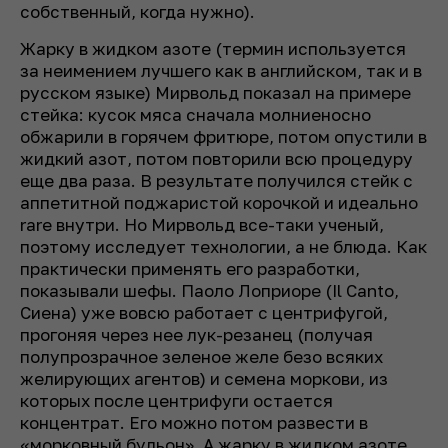
собственный, когда нужно).
Жарку в жидком азоте (термин используется
за неимением лучшего как в английском, так и в
русском языке) Мирвольд показал на примере
стейка: кусок мяса сначала молниеносно
обжарили в горячем фритюре, потом опустили в
жидкий азот, потом повторили всю процедуру
еще два раза. В результате получился стейк с
аппетитной поджаристой корочкой и идеально
rare внутри. Но Мирвольд все-таки ученый,
поэтому исследует технологии, а не блюда. Как
практически применять его разработки,
показывали шефы. Паоло Лоприоре (Il Canto,
Сиена) уже вовсю работает с центрифугой,
прогоняя через нее лук-резанец (получая
полупрозрачное зеленое желе безо всяких
желирующих агентов) и семена моркови, из
которых после центрифуги остается
концентрат. Его можно потом развести в
«морковный бульон». А жарку в жидком азоте