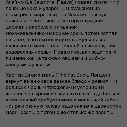
Алаймо (Le Calandre, Падуя) подает спагетти с
печенью хека и уваренным бульоном из
скумбрии с марсалой, а в Noma используют
печень морского черта, которую два дня
держат в рассоле с тимьяном,
можжевельником и кориандром, потом коптят
на сене, а потом пошируют в эмульсии из
сливочного масла, настоянной на исландских
водорослях «сель». Подают ее, как водится, с
лишайником, а также с овощами и рыбно-
овощным бульоном.
Хестон Блюменталь (The Fat Duck, Лондон)
вернул в меню свое давнее блюдо – равиоли из
редиса с черным трюфелем и устрицей и
жареным «сыром» из свиной головы, где больше
всего усилий требует именно маленький кубик
«сыра»: свиную голову надо сначала двое суток
мариновать, а потом еще столько же варить.