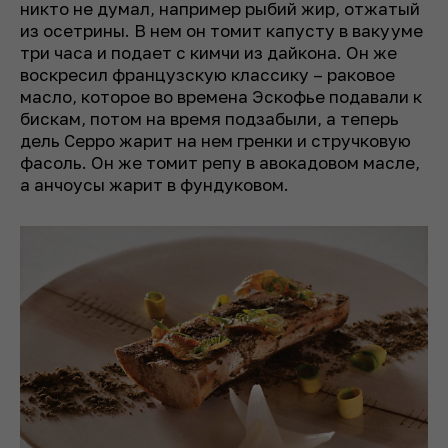
никто не думал, например рыбий жир, отжатый
из осетрины. В нем он томит капусту в вакууме
три часа и подает с кимчи из дайкона. Он же
воскресил французскую классику – раковое
масло, которое во времена Эскофье подавали к
бискам, потом на время подзабыли, а теперь
дель Серро жарит на нем гренки и стручковую
фасоль. Он же томит репу в авокадовом масле,
а анчоусы жарит в фундуковом.