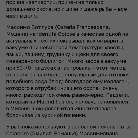
прочие «запчасти», причем не только
домашнего скота, но и дичи и даже рыбы – все
идет в дело.
Массимо Боттура (Osteria Francescana,
Модена) на Identità Golose в качестве одной из
актуальных техник показывал, как он варит в
вакууме при невысокой температуре хвосты,
языки, пашину, грудинку и щеки для своего
«невареного боллито». Много часов в вакууме
при 50-70 градусах в гастроваке – этот метод
становится все более популярным для готовки
подобного рода блюд: благодаря ему коллаген,
которого в отрубах «низшего сорта» очень
много, расходится очень равномерно. Редзепи,
который на Madrid Fusión, к слову, не появился,
в Милане шокировал итальянских поваров
болоньезе из куриной печенки.
У рыб пока используют в основном печень – в Le
Calandre (Эмилия-Романья) Массимилиано