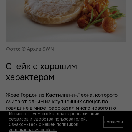
Фото: © Архив SWN
Стейк с хорошим
характером
Жозе Гордон из Кастилии-и-Леона, которого
считают одним из крупнейших спецов по
говядине в мире, рассказал много нового и о
Мы используем cookie для персонализации
выдержке, и о жире.
сервисов и удобства пользователей.
Согласен
Ознакомьтесь с нашей
политикой
В поисках правильных быков Гордон проехал
использования cookies
.
всю Кантабрию, Галисию и север Португалии.