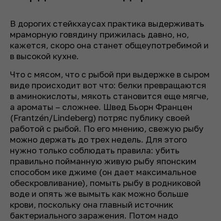
В дорогих стейкхаусах практика выдерживать
мраморную говядину прижилась давно, но,
кажется, скоро она станет общеупотребимой и
в высокой кухне.
Что с мясом, что с рыбой при выдержке в сыром
виде происходит вот что: белки превращаются
в аминокислоты, мякоть становится еще мягче,
а ароматы – сложнее. Швед Бьорн Францен
(Frantzén/Lindeberg) потряс публику своей
работой с рыбой. По его мнению, свежую рыбу
можно держать до трех недель. Для этого
нужно только соблюдать правила: убить
правильно пойманную живую рыбу японским
способом ике джиме (он дает максимальное
обескровливание), помыть рыбу в родниковой
воде и опять же вымыть как можно больше
крови, поскольку она главный источник
бактериального заражения. Потом надо