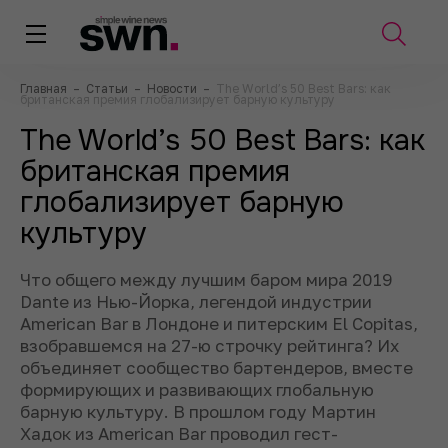
Главная
–
Статьи
–
Новости
–
The World’s 50 Best Bars: как
британская премия глобализирует барную культуру
The World’s 50 Best Bars: как
британская премия
глобализирует барную
культуру
Что общего между лучшим баром мира 2019
Dante из Нью-Йорка, легендой индустрии
American Bar в Лондоне и питерским El Copitas,
взобравшемся на 27-ю строчку рейтинга? Их
объединяет сообщество бартендеров, вместе
формирующих и развивающих глобальную
барную культуру. В прошлом году Мартин
Хадок из American Bar проводил гест-