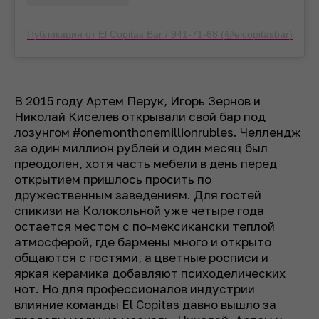
Публикация от El Copitas Bar / 941-71-68 (@elcopitasbar)
В 2015 году Артем Перук, Игорь Зернов и
Николай Киселев открывали свой бар под
лозунгом #onemonthonemillionrubles. Челлендж
за один миллион рублей и один месяц был
преодолен, хотя часть мебели в день перед
открытием пришлось просить по
дружественным заведениям. Для гостей
спикизи на Колокольной уже четыре года
остается местом с по-мексикански теплой
атмосферой, где бармены много и открыто
общаются с гостями, а цветные росписи и
яркая керамика добавляют психоделических
нот. Но для профессионалов индустрии
влияние команды El Copitas давно вышло за