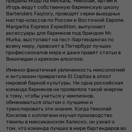
пределы моды на мескаль. Николай, Артем и
Игорь ведут собственную барменскую школу
Bartenders Faqtory, проводят серии выездных
мастер-классов по России и Восточной Европе
Margarita Express Expedition, выпускают
аксессуары для барменов под брендом Mr.
Murka, выступают на гест-бартендингах по
всему миру, привозят в Петербург лучших
профессионалов мира и даже правят статьи в
Википедии о крепком алкоголе.
Именно фанатичная увлеченность миксологией
и энтузиазм превратили El Copitas в оплот
мировой барной культуры. Ни одна российская
команда барменов не проявляла такой энергии
к тому, чтобы учиться у чемпионов,
обмениваться опытом с лучшими и
транслировать эти знания. Когда Николай
Киселев с коллегами изучал производство
текилы в мексиканском Халиско, он узнал о
том, что команда лучших в мире бартендеров во