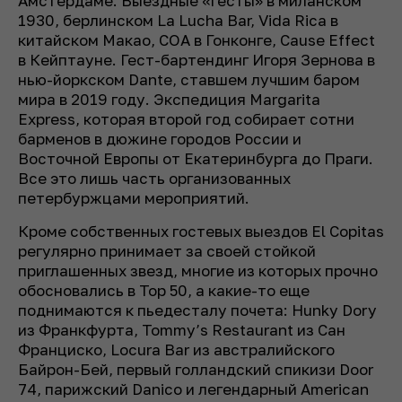
Амстердаме. Выездные «гесты» в миланском
1930, берлинском La Lucha Bar, Vida Rica в
китайском Макао, COA в Гонконге, Cause Effect
в Кейптауне. Гест-бартендинг Игоря Зернова в
нью-йоркском Dante, ставшем лучшим баром
мира в 2019 году. Экспедиция Margarita
Express, которая второй год собирает сотни
барменов в дюжине городов России и
Восточной Европы от Екатеринбурга до Праги.
Все это лишь часть организованных
петербуржцами мероприятий.
Кроме собственных гостевых выездов El Copitas
регулярно принимает за своей стойкой
приглашенных звезд, многие из которых прочно
обосновались в Top 50, а какие-то еще
поднимаются к пьедесталу почета: Hunky Dory
из Франкфурта, Tommy’s Restaurant из Сан
Франциско, Locura Bar из австралийского
Байрон-Бей, первый голландский спикизи Door
74, парижский Danico и легендарный American