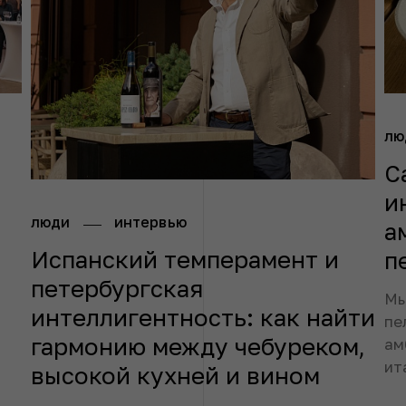
лю
С
и
люди
интервью
а
Испанский темперамент и
п
петербургская
Мы
интеллигентность: как найти
пе
гармонию между чебуреком,
ам
ит
высокой кухней и вином