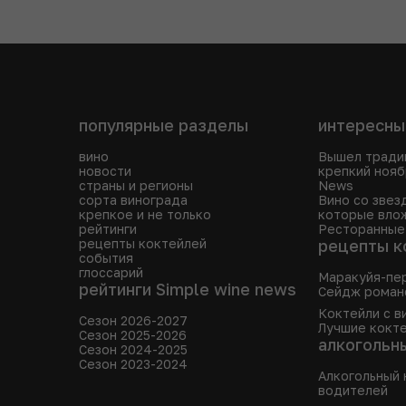
популярные разделы
интересны
вино
Вышел тради
новости
крепкий нояб
страны и регионы
News
сорта винограда
Вино со звез
крепкое и не только
которые влож
рейтинги
Ресторанные
рецепты коктейлей
рецепты к
события
глоссарий
Маракуйя-пе
рейтинги Simple wine news
Сейдж роман
Коктейли с в
Сезон 2026-2027
Лучшие кокте
Сезон 2025-2026
алкогольн
Сезон 2024-2025
Сезон 2023-2024
Алкогольный 
водителей