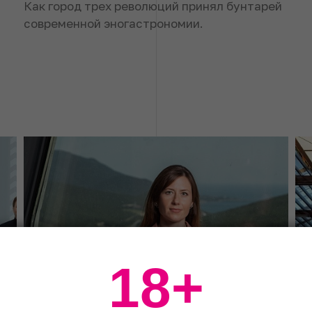
Как город трех революций принял бунтарей
современной эногастрономии.
18+