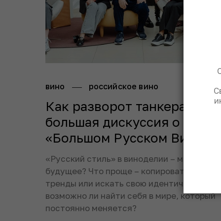
вино
российское вино
С
и
Как разворот танкера:
большая дискуссия о
«Большом Русском Вине»
«Русский стиль» в виноделии – миф или
будущее? Что проще – копировать миров
тренды или искать свою идентичность? И
возможно ли найти себя в мире, который
постоянно меняется?