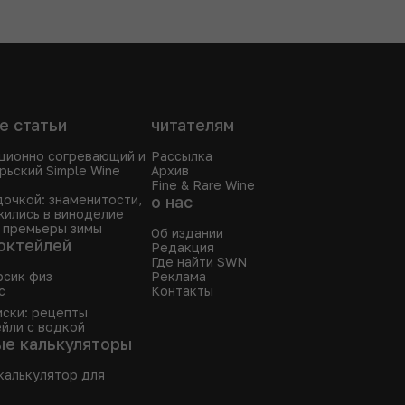
е статьи
читателям
ционно согревающий и
Рассылка
рьский Simple Wine
Архив
Fine & Rare Wine
дочкой: знаменитости,
о нас
ились в виноделие
 премьеры зимы
Об издании
октейлей
Редакция
Где найти SWN
рсик физ
Реклама
с
Контакты
иски: рецепты
йли с водкой
ые калькуляторы
калькулятор для