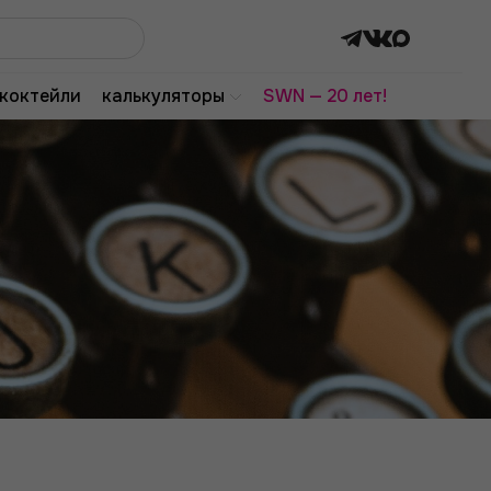
коктейли
калькуляторы
SWN — 20 лет!
а