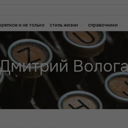
крепкое и не только
стиль жизни
справочники
Дмитрий Волог