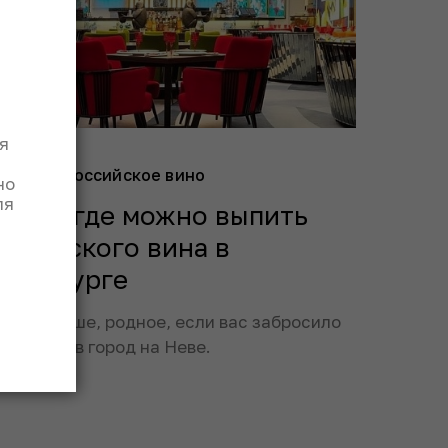
я
но
российское вино
но
ля
 мест, где можно выпить
оссийского вина в
етербурге
е пить наше, родное, если вас забросило
 Сапсане в город на Неве.