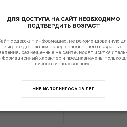
ДЛЯ ДОСТУПА НА САЙТ НЕОБХОДИМО
люди
интервью
ПОДТВЕРДИТЬ ВОЗРАСТ
Ирина Яковенко: «В наших
Сайт содержит информацию, не рекомендованную дл
красных винах вы никогда не
лиц, не достигших совершеннолетнего возраста.
ви
почувствуете зеленых
ведения, размещенные на сайте, носят исключитель
нформационный характер и предназначены только д
8
тонов»
личного использования.
р
«Четыре вина – четыре философии». Под
П
таким девизом прошла наша дегустация с
главным энологом «Скалистого берега».
МНЕ ИСПОЛНИЛОСЬ 18 ЛЕТ
Гд
ые
на