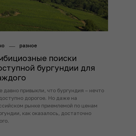
но
разное
мбициозные поиски
оступной бургундии для
аждого
е давно привыкли, что бургундия – нечто
доступно дорогое. Но даже на
ссийском рынке приемлемой по ценам
ргундии, как оказалось, достаточно
ого.