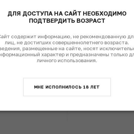
ДЛЯ ДОСТУПА НА САЙТ НЕОБХОДИМО
Балтийские вкусы: где
ПОДТВЕРДИТЬ ВОЗРАСТ
выпить и поесть в
Калининграде
Сайт содержит информацию, не рекомендованную дл
П
лиц, не достигших совершеннолетнего возраста.
Бар-менеджер Matsu Izakaya & Roku bar
ведения, размещенные на сайте, носят исключитель
н
нформационный характер и предназначены только д
Антон Кишта рекомендовал список мест,
личного использования.
б
которые точно стоит посетить в
Калининграде, а мы составили маршрут для
Эк
бархоппинга.
ма
м
МНЕ ИСПОЛНИЛОСЬ 18 ЛЕТ
у
жа