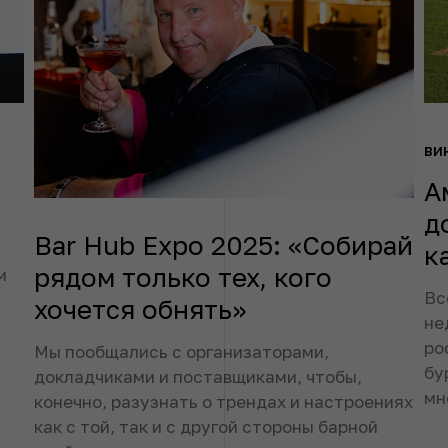
ви
А
д
Bar Hub Expo 2025: «Собирай
к
рядом только тех, кого
м
Вс
хочется обнять»
не
ро
Мы пообщались с организаторами,
бу
докладчиками и поставщиками, чтобы,
мн
конечно, разузнать о трендах и настроениях
как с той, так и с другой стороны барной