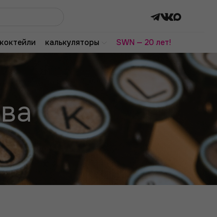
коктейли
калькуляторы
SWN — 20 лет!
ева