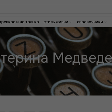
крепкое и не только
стиль жизни
справочники
терина Медвед