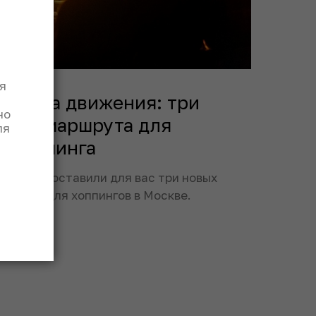
я
равила движения: три
но
овых маршрута для
ля
архоппинга
сперты составили для вас три новых
ршрута для хоппингов в Москве.