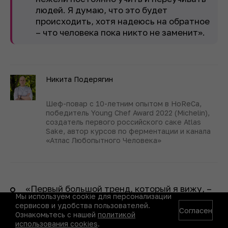
людей. Я думаю, что это будет
происходить, хотя надеюсь на обратное
– что человека пока никто не заменит».
Никита Подерягин
Шеф-повар с 10-летним опытом в HoReCa,
победитель Young Chef Award 2022 (Michelin),
создатель первого российского саке Atlas
Sake, автор курсов по ферментации и канала
«Атлас Любопытного Человека»
«Первый большой тренд, который я вижу, –
Мы используем cookie для персонализации
это снижение процента алкоголя. Я не могу
сервисов и удобства пользователей.
Согласен
сказать, что общий курс – на полностью
Ознакомьтесь с нашей
политикой
безалкогольные напитки, но теперь часто
использования cookies
.