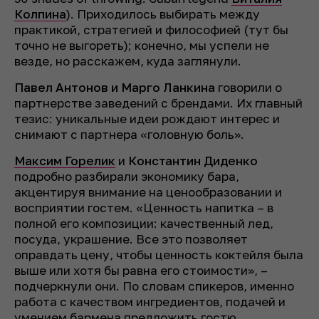
Колпина
). Приходилось выбирать между
практикой, стратегией и философией (тут бы
точно не выгореть); конечно, мы успели не
везде, но расскажем, куда заглянули.
Павел Антонов и Марго Ланкина
говорили о
партнерстве заведений с брендами. Их главный
тезис: уникальные идеи рождают интерес и
снимают с партнера «головную боль».
Максим Горелик
и
Константин Диденко
подробно разбирали экономику бара,
акцентируя внимание на ценообразовании и
восприятии гостем. «Ценность напитка – в
полной его композиции: качественный лед,
посуда, украшение. Все это позволяет
оправдать цену, чтобы ценность коктейля была
выше или хотя бы равна его стоимости», –
подчеркнули они. По словам спикеров, именно
работа с качеством ингредиентов, подачей и
умением бармена предложить гостю