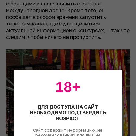
с брендами и шанс заявить о себе на
международной арене. Кроме того, он
пообещал в скором времени запустить
телеграм-канал, где будет делиться
актуальной информацией о конкурсах, – так что
следим, чтобы ничего не пропустить.
18+
ДЛЯ ДОСТУПА НА САЙТ
НЕОБХОДИМО ПОДТВЕРДИТЬ
ВОЗРАСТ
Сайт содержит информацию, не
рекомендованную для лиц, не