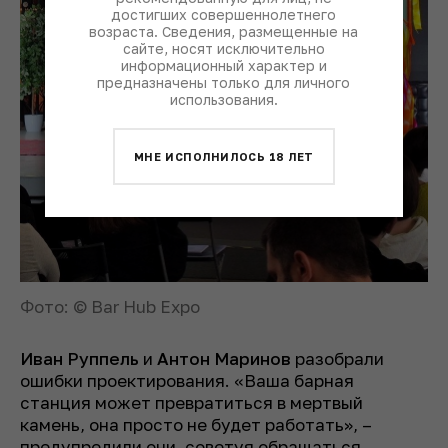
достигших совершеннолетнего
возраста. Сведения, размещенные на
сайте, носят исключительно
информационный характер и
предназначены только для личного
использования.
МНЕ ИСПОЛНИЛОСЬ 18 ЛЕТ
Фото: © Bar Hub Expo
Иван Руппель
и
Антон Маринов
разобрали
ошибки проектирования. «Ваша барная
станция может превратиться в мертвый
камень, она просто не будет работать», –
предупредили они, советуя обращаться