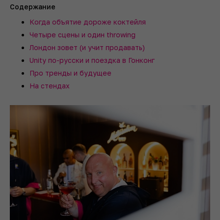
Содержание
Когда объятие дороже коктейля
Четыре сцены и один throwing
Лондон зовет (и учит продавать)
Unity по-русски и поездка в Гонконг
Про тренды и будущее
На стендах