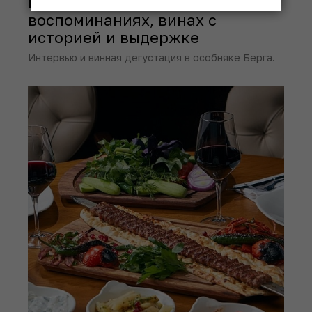
Паскуале Терраччано – о
воспоминаниях, винах с
историей и выдержке
Интервью и винная дегустация в особняке Берга.