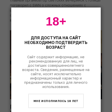
Главный организатор светских вечеринок столицы
поговорил с SWN о сложных отношениях с
шампанским и любви к совиньону блан, а заодно
составил две винные карты для новогодних
18+
вечеринок.
ДЛЯ ДОСТУПА НА САЙТ
НЕОБХОДИМО ПОДТВЕРДИТЬ
ВОЗРАСТ
Сайт содержит информацию, не
рекомендованную для лиц, не
достигших совершеннолетнего
возраста. Сведения, размещенные на
сайте, носят исключительно
информационный характер и
предназначены только для личного
использования.
МНЕ ИСПОЛНИЛОСЬ 18 ЛЕТ
Посол Италии в России